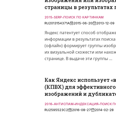
изображения или изобра
страницы в результатах 
2015
SERP
ПОИСК ПО КАРТИНКАМ
•
•
RU2013154371A
2015-06-20
2013-12-09
Яндекс патентует способ отображ
информации в результатах поиска 
(офлайн) формирует группы изобр
их визуальной схожести или нахож
странице. В выдаче эти группы …
Как Яндекс использует «
(КПВХ) для эффективног
изображений и дубликат
2016
АНТИСПАМ
ИНДЕКСАЦИЯ
ПОИСК П
•
•
•
RU2595523C2
2016-08-27
2014-02-28