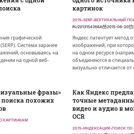
жения с одной
одного источника 
поиска
картинок
2015
SERP
ВЕРТИКАЛЬНЫЙ ПО
•
•
RU2013154366A
2015-06-20
ения графической
Яндекс патентует метод 
(SERP). Система заранее
изображений, при которо
ажений, основываясь на
на одном ресурсе (наприм
дении на одной веб-
объединяются в специаль
визуально отличается от
визуальные фразы»
Как Яндекс предла
о поиска похожих
точные метаданны
ов
видео и аудио в м
OCR
О КАРТИНКАМ
2015
ИНДЕКСАЦИЯ
ПОИСК ПО
•
•