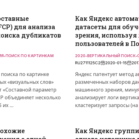
оставные
Как Яндекс автома
CP) для анализа
датасеты для обу
поиска дубликатов
зрения, используя
пользователей в П
ИЯ
ПОИСК ПО КАРТИНКАМ
2020
ВЕРТИКАЛЬНЫЙ ПОИСК
•
•
•
RU2711125C2
2020-01-15
201
 поиска по картинке
Яндекс патентует метод 
ных «визуальных слов»
размеченных наборов да
ет «Составной параметр
машинного зрения, минуя
CP объединяет несколько
анализирует логи вертик
 их …
кластеризует запросы (на
похожие
Как Яндекс группи