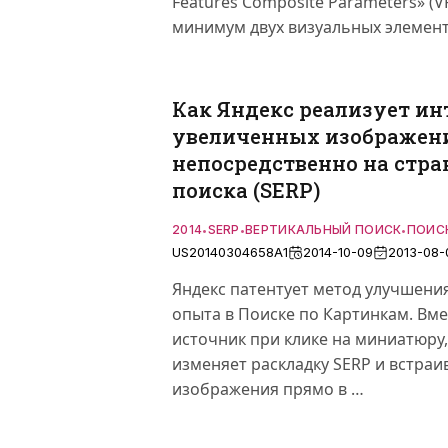
Features Composite Parameters» (
минимум двух визуальных элемент
Как Яндекс реализует ин
увеличенных изображен
непосредственно на стра
поиска (SERP)
2014
SERP
ВЕРТИКАЛЬНЫЙ ПОИСК
ПОИС
•
•
•
US20140304658A1
2014-10-09
2013-08-
Яндекс патентует метод улучшени
опыта в Поиске по Картинкам. Вме
источник при клике на миниатюру
изменяет раскладку SERP и встра
изображения прямо в …