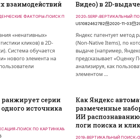
их взаимодействий
Видео) в 2D-выдаче
ДЕНЧЕСКИЕ ФАКТОРЫ
ПОИСК ПО КАРТИНКАМ
2020
SERP
РАНЖИРОВАНИЕ
ВЕРТИКАЛЬНЫЙ П
ХО
•
•
•
•
•
US10824627B2
2020-11-03
2
ания «ненативных»
Яндекс патентует метод 
тистики кликов) в 2D-
(Non-Native Items), по ко
и). Система обучается
выдаче (например, Яндекс
и» нового элемента на
предсказывает «Оценку По
 пользователи
анализируя, как пользов
элементом …
и ранжирует серии
Как Яндекс автома
 одного источника
размеченные набо
ИИ распознаванию
логи поиска и кли
КСАЦИЯ
ПОИСК ПО КАРТИНКАМ
•
6
2019
ВЕРТИКАЛЬНЫЙ ПОИСК
О
•
•