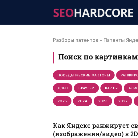
SEO
HARDCORE
Разборы патентов
•
Патенты Янд
Поиск по картинкам
ПОВЕДЕНЧЕСКИЕ ФАКТОРЫ
РАНЖИР
ДЗЕН
БРАУЗЕР
КАРТЫ
АЛИ
2025
2024
2023
2022
Как Яндекс ранжирует с
(изображения/видео) в 2