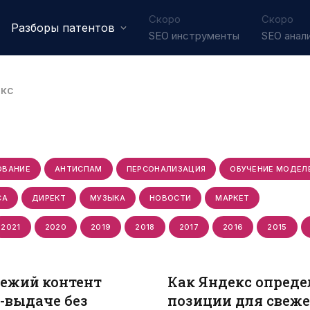
Скоро
Скоро
Разборы патентов
SEO инструменты
SEO анал
екс
ОВАНИЕ
АНТИСПАМ
ПЕРСОНАЛИЗАЦИЯ
ОБУЧЕНИЕ МОДЕЛ
СА
ДИРЕКТ
МУЗЫКА
НОВОСТИ
МАРКЕТ
2021
2020
2019
2018
2017
2016
2015
вежий контент
Как Яндекс опред
D-выдаче без
позиции для свеже