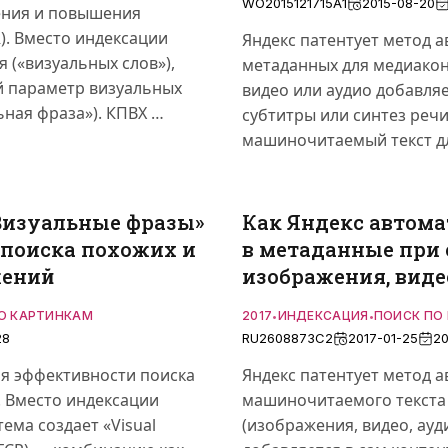
WO2015121715A1
2015-08-20
рения и повышения
R). Вместо индексации
Яндекс патентует метод 
 («визуальных слов»),
метаданных для медиакон
й параметр визуальных
видео или аудио добавляе
ьная фраза»). КПВХ …
субтитры или синтез речи
машиночитаемый текст д
Визуальные фразы»
Как Яндекс автома
 поиска похожих и
в метаданные при 
жений
изображения, виде
О КАРТИНКАМ
2017
ИНДЕКСАЦИЯ
ПОИСК ПО
•
•
28
RU2608873C2
2017-01-25
20
я эффективности поиска
Яндекс патентует метод 
). Вместо индексации
машиночитаемого текста
ема создает «Visual
(изображения, видео, ауди