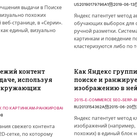
US20190179796A1
2019-06-13
лучшения выдачи в Поиске
визуально похожих
Яндекс патентует метод 
веб-странице, в «Серии».
обучающих выборок для 
 как единый, визуально
ручной разметки. Система
картинкам и поведение п
кластеризуются либо по т
вежий контент
Как Яндекс группи
даче, используя
поиске и ранжиру
 окружающих
изображению в не
2015
E-COMMERCE SEO
SERP
В
•
•
•
RU2013154362A
2015-06-20
К ПО КАРТИНКАМ
РАНЖИРОВАНИЕ
СВЕЖЕСТЬ КОНТЕНТА
ХОЛОДН
•
•
•
08
Яндекс патентует метод 
изображений (например, 
ания свежего контента
похожих) в единый блок н
2D-сетке, по которому