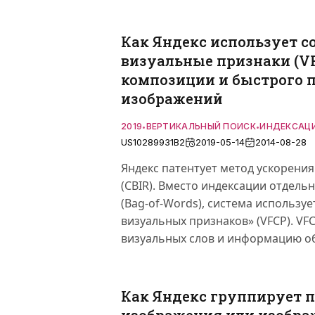
Как Яндекс использует с
визуальные признаки (VF
композиции и быстрого 
изображений
2019
ВЕРТИКАЛЬНЫЙ ПОИСК
ИНДЕКСАЦ
•
•
US10289931B2
2019-05-14
2014-08-28
Яндекс патентует метод ускорения
(CBIR). Вместо индексации отдель
(Bag-of-Words), система использу
визуальных признаков» (VFCP). VF
визуальных слов и информацию об
Как Яндекс группирует 