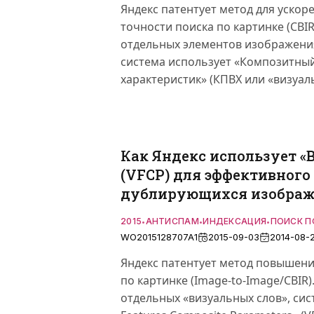
Яндекс патентует метод для уско
точности поиска по картинке (CBI
отдельных элементов изображения
система использует «Композитны
характеристик» (КПВХ или «визуал
Как Яндекс использует «
(VFCP) для эффективного
дублирующихся изобра
2015
АНТИСПАМ
ИНДЕКСАЦИЯ
ПОИСК П
•
•
•
WO2015128707A1
2015-09-03
2014-08-
Яндекс патентует метод повышени
по картинке (Image-to-Image/CBIR
отдельных «визуальных слов», сист