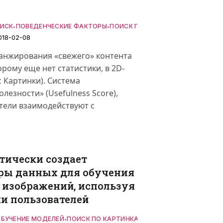
ОИСК
ЛОДНЫЙ СТАРТ
ПОВЕДЕНЧЕСКИЕ ФАКТОРЫ
ПОИСК ПО КАРТИНКАМ
СВЕЖЕСТ
•
•
•
018-02-08
ранжирования «свежего» контента
торому еще нет статистики, в 2D-
 Картинки). Система
лезности» (Usefulness Score),
атели взаимодействуют с
тически создает
ры данных для обучения
 изображений, используя
ки пользователей
БУЧЕНИЕ МОДЕЛЕЙ
ПОИСК ПО КАРТИНКАМ
•