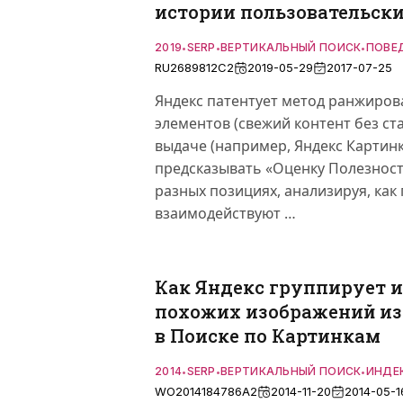
истории пользовательск
2019
SERP
ВЕРТИКАЛЬНЫЙ ПОИСК
ПОВЕ
•
•
•
RU2689812C2
2019-05-29
2017-07-25
Яндекс патентует метод ранжиров
элементов (свежий контент без ста
выдаче (например, Яндекс Картинк
предсказывать «Оценку Полезност
разных позициях, анализируя, как
взаимодействуют …
Как Яндекс группирует 
похожих изображений из
в Поиске по Картинкам
2014
SERP
ВЕРТИКАЛЬНЫЙ ПОИСК
ИНДЕ
•
•
•
WO2014184786A2
2014-11-20
2014-05-1