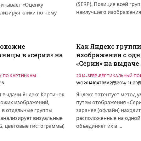
(SERP). Позиция всей гру
читывает «Оценку
наилучшего изображения 
лизируя клики по нему
похожие
Как Яндекс групп
аницы в «серии» на
изображения с одн
«Серии» на выдаче
К ПО КАРТИНКАМ
2014
SERP
ВЕРТИКАЛЬНЫЙ ПО
•
•
16
WO2014184785A2
2014-11-20
я выдачи Яндекс Картинок
Яндекс патентует метод 
хожих изображений,
путем отображения «Сери
, в отдельные группы
заранее (офлайн) находи
) анализирует визуальные
расположенные на одной 
G, цветовые гистограммы)
объединяет их в …