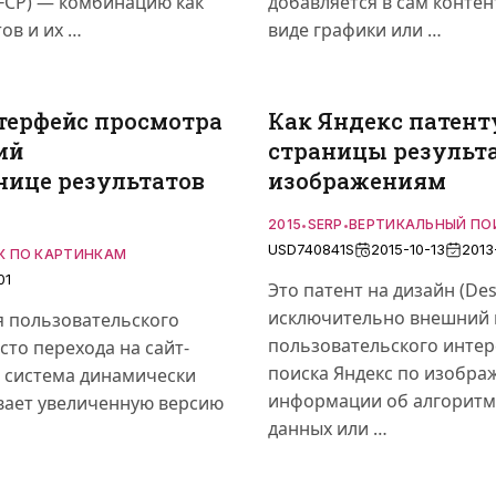
VFCP) — комбинацию как
добавляется в сам контен
ов и их …
виде графики или …
терфейс просмотра
Как Яндекс патент
ий
страницы результа
нице результатов
изображениям
2015
SERP
ВЕРТИКАЛЬНЫЙ ПО
•
•
USD740841S
2015-10-13
2013
К ПО КАРТИНКАМ
01
Это патент на дизайн (De
исключительно внешний 
я пользовательского
пользовательского интер
сто перехода на сайт-
поиска Яндекс по изобра
, система динамически
информации об алгоритм
ивает увеличенную версию
данных или …