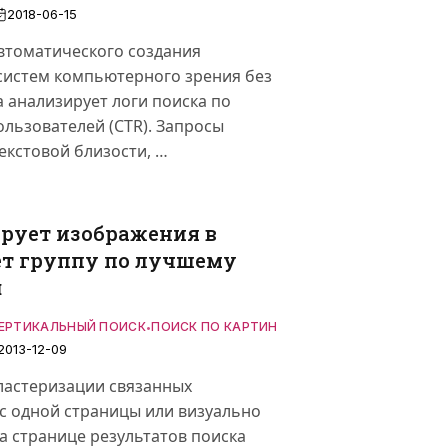
2018-06-15
автоматического создания
систем компьютерного зрения без
 анализирует логи поиска по
ользователей (CTR). Запросы
екстовой близости, …
рует изображения в
ет группу по лучшему
й
ЕРТИКАЛЬНЫЙ ПОИСК
ПОИСК ПО КАРТИНКАМ
РАНЖИРОВАНИЕ
•
•
2013-12-09
ЫЙ СТАРТ
кластеризации связанных
с одной страницы или визуально
а странице результатов поиска