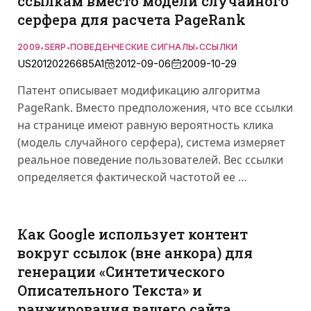
ссылкам вместо модели случайного
серфера для расчета PageRank
2009
SERP
ПОВЕДЕНЧЕСКИЕ СИГНАЛЫ
ССЫЛКИ
•
•
•
US20120226685A1
2012-09-06
2009-10-29
Патент описывает модификацию алгоритма
PageRank. Вместо предположения, что все ссылки
на странице имеют равную вероятность клика
(модель случайного серфера), система измеряет
реальное поведение пользователей. Вес ссылки
определяется фактической частотой ее …
Как Google использует контент
вокруг ссылок (вне анкора) для
генерации «Синтетического
Описательного Текста» и
ранжирования вашего сайта