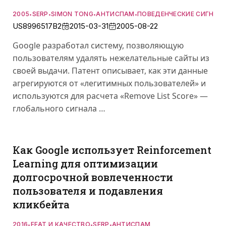
2005
SERP
SIMON TONG
АНТИСПАМ
ПОВЕДЕНЧЕСКИЕ СИГНАЛ
•
•
•
•
US8996517B2
2015-03-31
2005-08-22
Google разработал систему, позволяющую
пользователям удалять нежелательные сайты из
своей выдачи. Патент описывает, как эти данные
агрегируются от «легитимных пользователей» и
используются для расчета «Remove List Score» —
глобального сигнала …
Как Google использует Reinforcement
Learning для оптимизации
долгосрочной вовлеченности
пользователя и подавления
кликбейта
2016
EEAT И КАЧЕСТВО
SERP
АНТИСПАМ
•
•
•