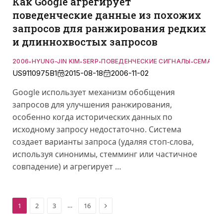
Как Google агрегирует
поведенческие данные из похожих
запросов для ранжирования редких
и длиннохвостых запросов
2006
HYUNG-JIN KIM
SERP
ПОВЕДЕНЧЕСКИЕ СИГНАЛЫ
СЕМАНТ
•
•
•
•
US9110975B1
2015-08-18
2006-11-02
Google использует механизм обобщения
запросов для улучшения ранжирования,
особенно когда исторических данных по
исходному запросу недостаточно. Система
создает варианты запроса (удаляя стоп-слова,
используя синонимы, стемминг или частичное
совпадение) и агрегирует …
Next
…
1
2
3
16