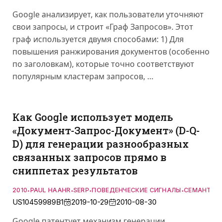
Google анализирует, как пользователи уточняют
свои запросы, и строит «Граф Запросов». Этот
граф используется двумя способами: 1) Для
повышения ранжирования документов (особенно
по заголовкам), которые точно соответствуют
популярным кластерам запросов, …
Как Google использует модель
«Документ-Запрос-Документ» (D-Q-
D) для генерации разнообразных
связанных запросов прямо в
сниппетах результатов
2010
PAUL HAAHR
SERP
ПОВЕДЕНЧЕСКИЕ СИГНАЛЫ
СЕМАНТИКА
•
•
•
•
US10459989B1
2019-10-29
2010-08-30
Google патентует механизм генерации