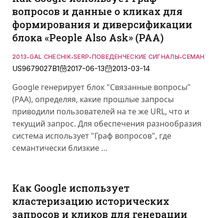
вопросов и данные о кликах для
формирования и диверсификации
блока «People Also Ask» (PAA)
2013
GAL CHECHIK
SERP
ПОВЕДЕНЧЕСКИЕ СИГНАЛЫ
СЕМАНТИК
•
•
•
•
US9679027B1
2017-06-13
2013-03-14
Google генерирует блок "Связанные вопросы"
(PAA), определяя, какие прошлые запросы
приводили пользователей на те же URL, что и
текущий запрос. Для обеспечения разнообразия
система использует "Граф вопросов", где
семантически близкие …
Как Google использует
кластеризацию исторических
запросов и кликов для генерации