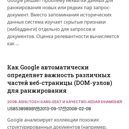
Google решает проблему нехватки данных для
ранжирования новых или редких пар запрос-
документ. Вместо запоминания исторических
данных система изучает скрытые признаки
(эмбеддинги) отдельно для запросов и
документов. Оценка релевантности вычисляется
как …
Как Google автоматически
определяет важность различных
частей веб-страницы (DOM-узлов)
для ранжирования
2008
ASHUTOSH GARG
EEAT И КАЧЕСТВО
KEDAR DHAMDHERE
S
•
•
•
•
US8538989B1
2013-09-17
2008-02-08
Google анализирует коллекции похожих
структурированных документов (например,