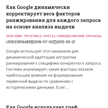
Как Google динамически
корректирует веса факторов
ранжирования для каждого запроса
на основе анализа выдачи
2015
SERP
TRYSTAN G. UPSTILL
ПОВЕДЕНЧЕСКИЕ СИГНАЛЫ
СЕ
•
•
•
•
US10339144B1
2019-07-02
2015-05-21
Google использует этот механизм для
динамической адаптации алгоритма
ранжирования к специфике конкретного запроса.
Система анализирует, какие факторы оказали
наибольшее влияние на формирование
первичной выдачи по сравнению с
историческими данными. Если …
Как Google использует граф