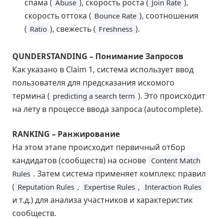
спама (
), скорость роста (
),
Abuse
Join Rate
скорость оттока (
), соотношения
Bounce Rate
(
), свежесть (
).
Ratio
Freshness
QUNDERSTANDING – Понимание Запросов
Как указано в Claim 1, система использует ввод
пользователя для предсказания искомого
термина (
). Это происходит
predicting a search term
на лету в процессе ввода запроса (autocomplete).
RANKING – Ранжирование
На этом этапе происходит первичный отбор
кандидатов (сообществ) на основе
Content Match
. Затем система применяет комплекс правил
Rules
(
,
,
Reputation Rules
Expertise Rules
Interaction Rules
и т.д.) для анализа участников и характеристик
сообществ.