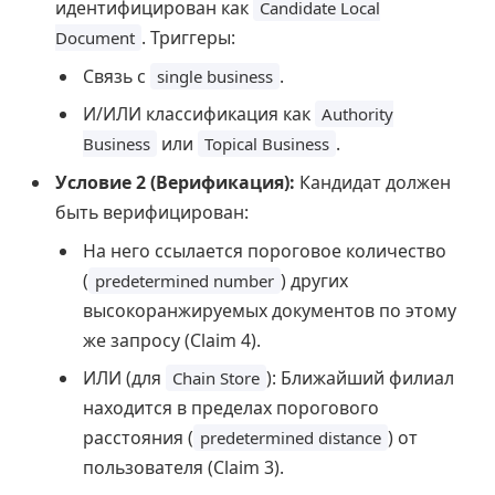
идентифицирован как
Candidate Local
. Триггеры:
Document
Связь с
.
single business
И/ИЛИ классификация как
Authority
или
.
Business
Topical Business
Условие 2 (Верификация):
Кандидат должен
быть верифицирован:
На него ссылается пороговое количество
(
) других
predetermined number
высокоранжируемых документов по этому
же запросу (Claim 4).
ИЛИ (для
): Ближайший филиал
Chain Store
находится в пределах порогового
расстояния (
) от
predetermined distance
пользователя (Claim 3).