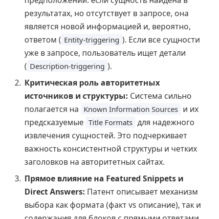
предположении: если сущность найдена в
результатах, но отсутствует в запросе, она
является новой информацией и, вероятно,
ответом (
). Если все сущности
Entity-triggering
уже в запросе, пользователь ищет детали
(
).
Description-triggering
Критическая роль авторитетных
источников и структуры:
Система сильно
полагается на
и их
Known Information Sources
предсказуемые
для надежного
Title Formats
извлечения сущностей. Это подчеркивает
важность консистентной структуры и четких
заголовков на авторитетных сайтах.
Прямое влияние на Featured Snippets и
Direct Answers:
Патент описывает механизм
выбора как формата (факт vs описание), так и
содержания для блоков с прямыми ответами