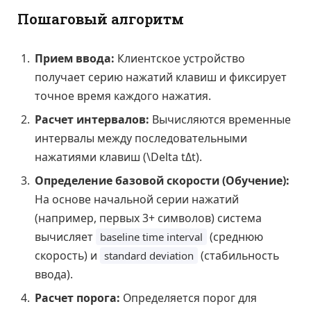
Пошаговый алгоритм
Прием ввода:
Клиентское устройство
получает серию нажатий клавиш и фиксирует
точное время каждого нажатия.
Расчет интервалов:
Вычисляются временные
интервалы между последовательными
нажатиями клавиш (
\Delta t
Δ
t
).
Определение базовой скорости (Обучение):
На основе начальной серии нажатий
(например, первых 3+ символов) система
вычисляет
(среднюю
baseline time interval
скорость) и
(стабильность
standard deviation
ввода).
Расчет порога:
Определяется порог для