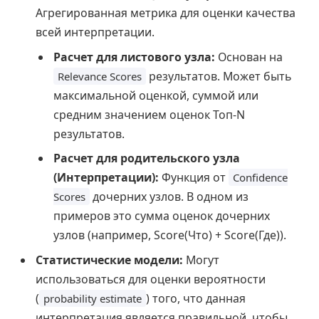
Агрегированная метрика для оценки качества
всей интерпретации.
Расчет для листового узла:
Основан на
результатов. Может быть
Relevance Scores
максимальной оценкой, суммой или
средним значением оценок Топ-N
результатов.
Расчет для родительского узла
(Интерпретации):
Функция от
Confidence
дочерних узлов. В одном из
Scores
примеров это сумма оценок дочерних
узлов (например, Score(Что) + Score(Где)).
Статистические модели:
Могут
использоваться для оценки вероятности
(
) того, что данная
probability estimate
интерпретация является правильной, чтобы