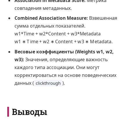
Association in Metadata Score:
Метрика
совпадения метаданных.
Combined Association Measure:
Взвешенная
сумма отдельных показателей.
w1*Time + w2*Content + w3*Metadata
w
1
∗
T
im
e
+
w
2
∗
C
o
n
t
e
n
t
+
w
3
∗
M
e
t
a
d
a
t
a
.
Весовые коэффициенты (Weights w1, w2,
w3):
Значения, определяющие важность
каждого типа ассоциации. Они могут
корректироваться на основе поведенческих
данных (
).
clickthrough
Выводы