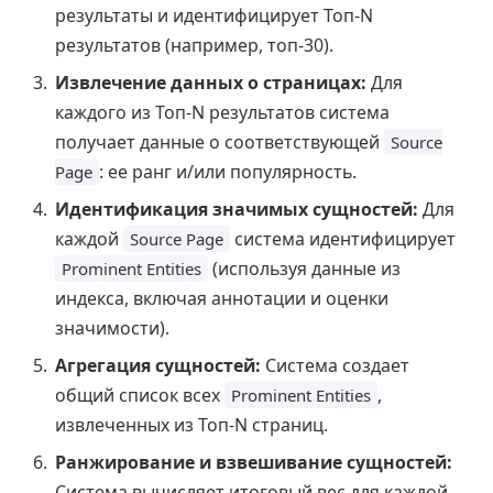
результаты и идентифицирует Топ-N
результатов (например, топ-30).
Извлечение данных о страницах:
Для
каждого из Топ-N результатов система
получает данные о соответствующей
Source
: ее ранг и/или популярность.
Page
Идентификация значимых сущностей:
Для
каждой
система идентифицирует
Source Page
(используя данные из
Prominent Entities
индекса, включая аннотации и оценки
значимости).
Агрегация сущностей:
Система создает
общий список всех
,
Prominent Entities
извлеченных из Топ-N страниц.
Ранжирование и взвешивание сущностей:
Система вычисляет итоговый вес для каждой