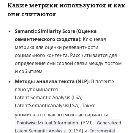
Какие метрики используются и как
они считаются
Semantic Similarity Score (Оценка
семантического сходства):
Ключевая
метрика для оценки релевантности
социального контента. Рассчитывается для
определения смысловой связи между постом
и событием.
Методы анализа текста (NLP):
В патенте
явно упоминается
Latent Semantic Analysis (LSA)
L
a
t
e
n
t
S
e
m
a
n
t
i
c
A
n
a
l
y
s
i
s
(
L
S
A
)
. Также
упоминаются как возможные варианты:
(PMI),
Pointwise Mutual Information
Generalized
(GLSA) и
Latent Semantic Analysis
Incremental