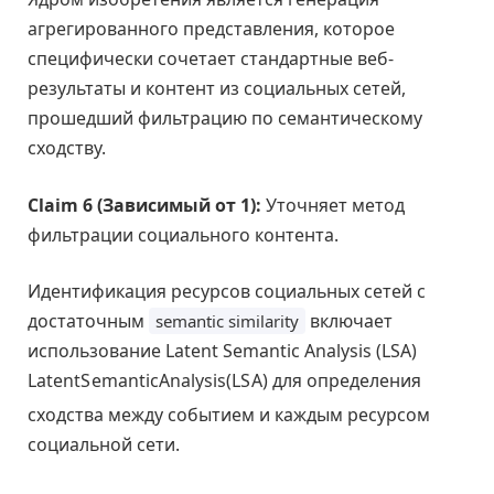
агрегированного представления, которое
специфически сочетает стандартные веб-
результаты и контент из социальных сетей,
прошедший фильтрацию по семантическому
сходству.
Claim 6 (Зависимый от 1):
Уточняет метод
фильтрации социального контента.
Идентификация ресурсов социальных сетей с
достаточным
включает
semantic similarity
использование
Latent Semantic Analysis (LSA)
L
a
t
e
n
t
S
e
m
a
n
t
i
c
A
n
a
l
y
s
i
s
(
L
S
A
)
для определения
сходства между событием и каждым ресурсом
социальной сети.