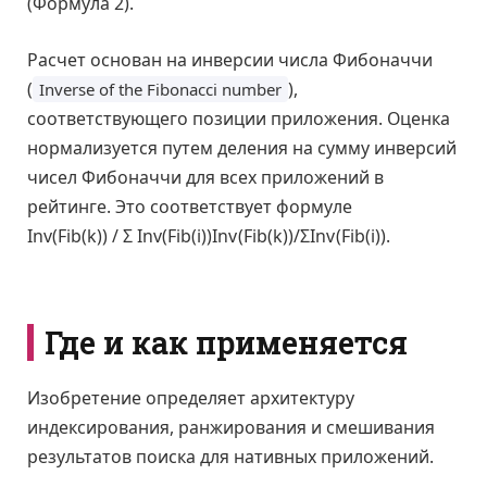
(Формула 2).
Расчет основан на инверсии числа Фибоначчи
(
),
Inverse of the Fibonacci number
соответствующего позиции приложения. Оценка
нормализуется путем деления на сумму инверсий
чисел Фибоначчи для всех приложений в
рейтинге. Это соответствует формуле
Inv(Fib(k)) / Σ Inv(Fib(i))
I
n
v
(
F
i
b
(
k
)
)
/
Σ
I
n
v
(
F
i
b
(
i
)
)
.
Где и как применяется
Изобретение определяет архитектуру
индексирования, ранжирования и смешивания
результатов поиска для нативных приложений.