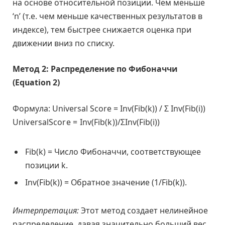
на основе относительной позиции. Чем меньше
‘n’ (т.е. чем меньше качественных результатов в
индексе), тем быстрее снижается оценка при
движении вниз по списку.
Метод 2: Распределение по Фибоначчи
(Equation 2)
Формула:
Universal Score = Inv(Fib(k)) / Σ Inv(Fib(i))
U
n
i
v
e
r
s
a
l
S
c
o
r
e
=
I
n
v
(
F
i
b
(
k
)
)
/
Σ
I
n
v
(
F
i
b
(
i
)
)
Fib(k) = Число Фибоначчи, соответствующее
позиции k.
Inv(Fib(k)) = Обратное значение (1/Fib(k)).
Интерпретация:
Этот метод создает нелинейное
распределение, давая значительно больший вес