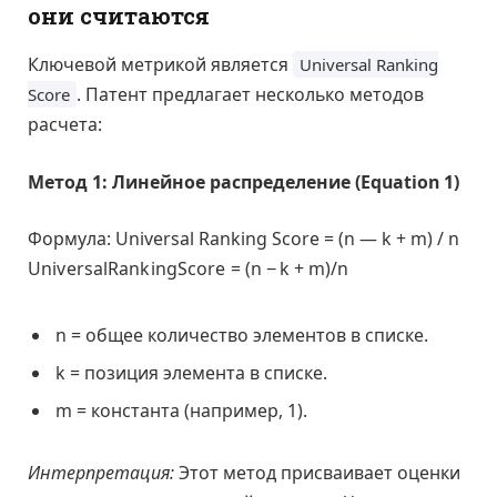
они считаются
Ключевой метрикой является
Universal Ranking
. Патент предлагает несколько методов
Score
расчета:
Метод 1: Линейное распределение (Equation 1)
Формула:
Universal Ranking Score = (n — k + m) / n
U
n
i
v
e
r
s
a
l
R
a
n
k
i
n
g
S
c
o
r
e
=
(
n
−
k
+
m
)
/
n
n = общее количество элементов в списке.
k = позиция элемента в списке.
m = константа (например, 1).
Интерпретация:
Этот метод присваивает оценки