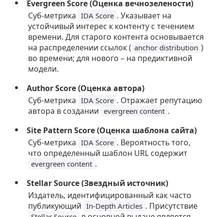
Evergreen Score (Оценка вечнозелености)
Суб-метрика
. Указывает на
IDA Score
устойчивый интерес к контенту с течением
времени. Для старого контента основывается
на распределении ссылок (
)
anchor distribution
во времени; для нового – на предиктивной
модели.
Author Score (Оценка автора)
Суб-метрика
. Отражает репутацию
IDA Score
автора в создании
.
evergreen content
Site Pattern Score (Оценка шаблона сайта)
Суб-метрика
. Вероятность того,
IDA Score
что определенный шаблон URL содержит
.
evergreen content
Stellar Source (Звездный источник)
Издатель, идентифицированный как часто
публикующий
. Присутствие
In-Depth Articles
в основной выдаче является
Stellar Source