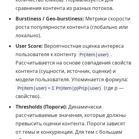
сравнения контента из разных потоков.
Burstiness / Geo-burstiness:
Метрики скорости
роста популярности контента (глобально или
локально).
User Score:
Вероятностная оценка интереса
пользователя к контенту
.
Pr(item|user)
Рассчитывается на основе совпадения свойств
контента (сущности, источник, оценки) и
модели пользователя. Упоминается формула:
(где p —
Pr(item|user) = Σ Pr(item|p)Pr(p|user)
свойство).
Thresholds (Пороги):
Динамически
рассчитываемые значения, которые должны
превысить оценки контента. Пороги зависят
от темы и конкуренции. Для тем с большим