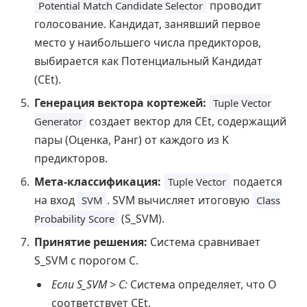
проводит
Potential Match Candidate Selector
голосование. Кандидат, занявший первое
место у наибольшего числа предикторов,
выбирается как Потенциальный Кандидат
(CEt).
Генерация вектора кортежей:
Tuple Vector
создает вектор для CEt, содержащий
Generator
пары (Оценка, Ранг) от каждого из K
предикторов.
Мета-классификация:
подается
Tuple Vector
на вход
. SVM вычисляет итоговую
SVM
Class
(S_SVM).
Probability Score
Принятие решения:
Система сравнивает
S_SVM с порогом C.
Если S_SVM > C:
Система определяет, что O
соответствует CEt.