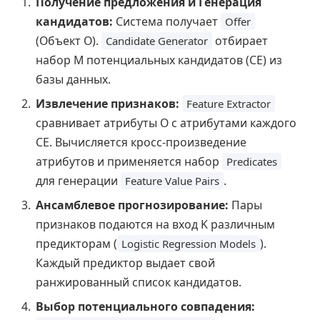
Получение предложения и Генерация
кандидатов:
Система получает
Offer
(Объект O).
отбирает
Candidate Generator
набор M потенциальных кандидатов (CE) из
базы данных.
Извлечение признаков:
Feature Extractor
сравнивает атрибуты O с атрибутами каждого
CE. Вычисляется кросс-произведение
атрибутов и применяется набор
Predicates
для генерации
.
Feature Value Pairs
Ансамблевое прогнозирование:
Пары
признаков подаются на вход K различным
предикторам (
).
Logistic Regression Models
Каждый предиктор выдает свой
ранжированный список кандидатов.
Выбор потенциального совпадения: