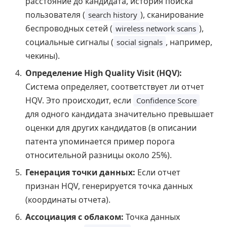
расстояние до кандидата, история поиска
пользователя (
), сканирование
search history
беспроводных сетей (
),
wireless network scans
социальные сигналы (
, например,
social signals
чекины).
Определение High Quality Visit (HQV):
Система определяет, соответствует ли отчет
HQV. Это происходит, если
Confidence Score
для одного кандидата значительно превышает
оценки для других кандидатов (в описании
патента упоминается пример порога
относительной разницы около 25%).
Генерация точки данных:
Если отчет
признан HQV, генерируется точка данных
(координаты отчета).
Ассоциация с облаком:
Точка данных