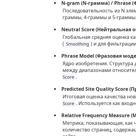
N-gram (N-грамма) / Phrase (
Последовательность из N элем
граммы, 4-граммы и 5-граммы
Neutral Score (Нейтральная 
Глобальная средняя оценка ка
(
) и для фильтраци
Smoothing
Phrase Model (Фразовая моде
Ядро изобретения. Структура 
между диапазонами относител
.
Score
Predicted Site Quality Score
Итоговая оценка качества нов
. Используется как вход
Score
Relative Frequency Measure 
Метрика, показывающая, как ч
количество страниц, содержа