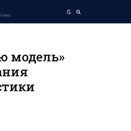
итика
ую модель»
ания
стики