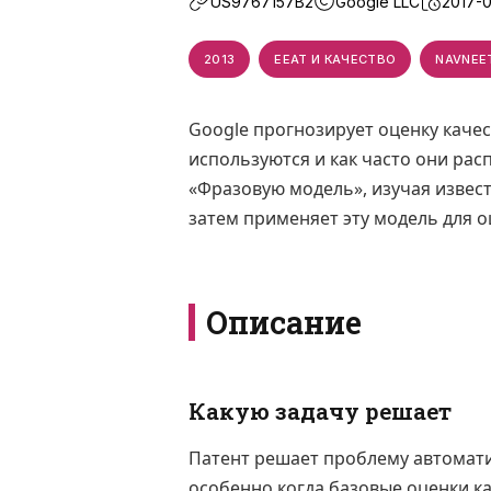
US9767157B2
Google LLC
2017-0
2013
EEAT И КАЧЕСТВО
NAVNEE
Google прогнозирует оценку качес
используются и как часто они рас
«Фразовую модель», изучая извес
затем применяет эту модель для о
Описание
Какую задачу решает
Патент решает проблему автомати
особенно когда базовые оценки ка