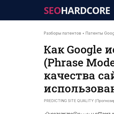
SEO
HARDCORE
Разборы патентов
•
Патенты Goog
Как Google 
(Phrase Mod
качества са
использова
PREDICTING SITE QUALITY (Прогнози