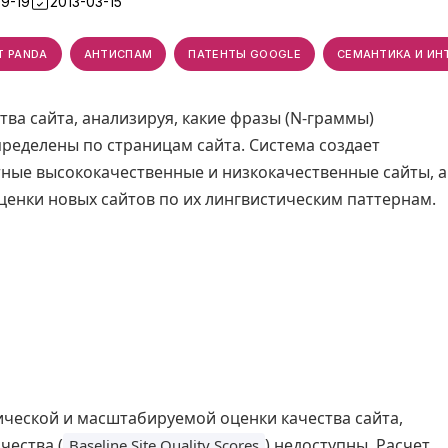
9-19
2013-03-15
T PANDA
АНТИСПАМ
ПАТЕНТЫ GOOGLE
СЕМАНТИКА И ИН
тва сайта, анализируя, какие фразы (N-граммы)
пределены по страницам сайта. Система создает
тные высококачественные и низкокачественные сайты, а
ценки новых сайтов по их лингвистическим паттернам.
ческой и масштабируемой оценки качества сайта,
чества (
) недоступны. Расчет
Baseline Site Quality Scores