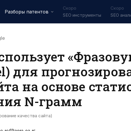
Скоро
Скоро
Разборы патентов
SEO инструменты
SEO анал
le
использует «Фразов
el) для прогнозиров
йта на основе стати
ния N-грамм
рование качества сайта)