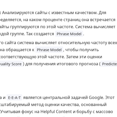
:
Анализируются сайты с известным качеством. Для
еделяется, на каком проценте страниц она встречается
Сайты группируются по этой частоте. Система вычисляет
ждой группе. Так создается
.
Phrase Model
о сайта система вычисляет относительную частоту всех
она обращается к
, чтобы получить
Phrase Model
соответствующую этой частоте. Затем эти оценки
) для получения итогового прогноза (
uality Score
Predict
а и
является центральной задачей Google. Этот
E-E-A-T
сштабируемый метод оценки качества, основанный
Учитывая фокус на Helpful Content и борьбу с массово