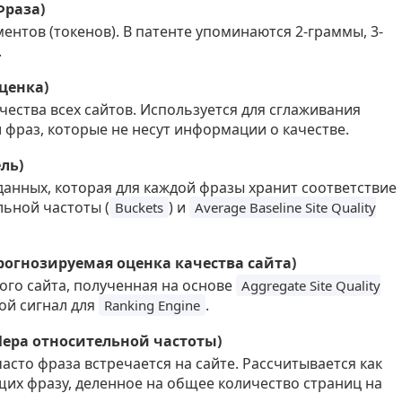
Фраза)
ентов (токенов). В патенте упоминаются 2-граммы, 3-
.
оценка)
чества всех сайтов. Используется для сглаживания
и фраз, которые не несут информации о качестве.
ль)
данных, которая для каждой фразы хранит соответствие
ьной частоты (
) и
Buckets
Average Baseline Site Quality
 (Прогнозируемая оценка качества сайта)
ого сайта, полученная на основе
Aggregate Site Quality
ной сигнал для
.
Ranking Engine
(Мера относительной частоты)
асто фраза встречается на сайте. Рассчитывается как
щих фразу, деленное на общее количество страниц на