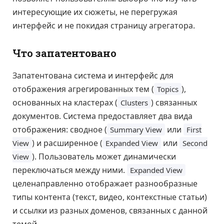
интересующие их сюжеты, не перегружая
интерфейс и не покидая страницу агрегатора.
Что запатентовано
Запатентована система и интерфейс для
отображения агрегированных тем (
),
Topics
основанных на кластерах (
) связанных
Clusters
документов. Система предоставляет два вида
отображения: сводное (
или
Summary View
First
) и расширенное (
или
View
Expanded View
Second
). Пользователь может динамически
View
переключаться между ними.
Expanded View
целенаправленно отображает разнообразные
типы контента (текст, видео, контекстные статьи)
и ссылки из разных доменов, связанных с данной
темой.