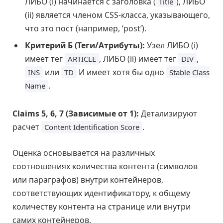
ЛИБО (i) начинается с заголовка (
), ЛИБО
Title
(ii) является членом CSS-класса, указывающего,
что это пост (например, ‘post’).
Критерий Б (Теги/Атрибуты):
Узел ЛИБО (i)
имеет тег
, ЛИБО (ii) имеет тег
,
ARTICLE
DIV
или
И имеет хотя бы одно
INS
TD
Stable Class
.
Name
Claims 5, 6, 7 (Зависимые от 1):
Детализируют
расчет
.
Content Identification Score
Оценка основывается на различных
соотношениях количества контента (символов
или параграфов) внутри контейнеров,
соответствующих идентификатору, к общему
количеству контента на странице или внутри
самих контейнеров.