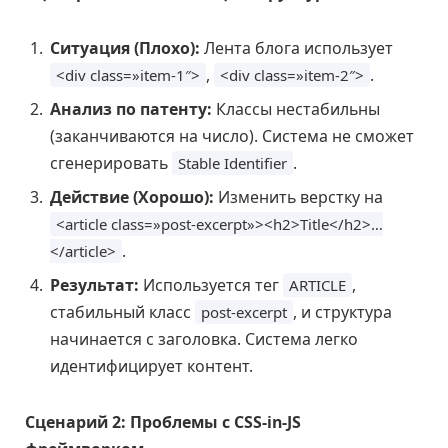
Ситуация (Плохо):
Лента блога использует
,
.
<div class=»item-1″>
<div class=»item-2″>
Анализ по патенту:
Классы нестабильны
(заканчиваются на число). Система не сможет
сгенерировать
.
Stable Identifier
Действие (Хорошо):
Изменить верстку на
<article class=»post-excerpt»><h2>Title</h2>…
.
</article>
Результат:
Используется тег
,
ARTICLE
стабильный класс
, и структура
post-excerpt
начинается с заголовка. Система легко
идентифицирует контент.
Сценарий 2: Проблемы с CSS-in-JS