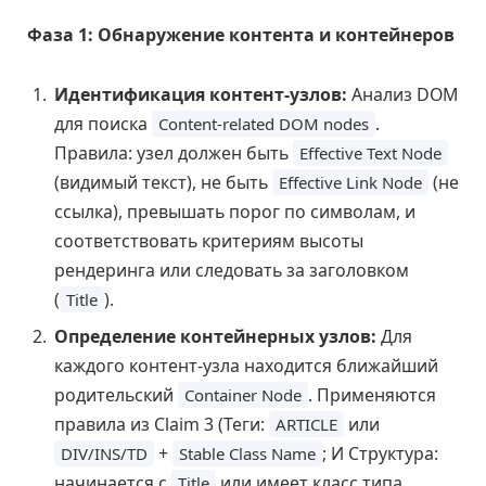
Фаза 1: Обнаружение контента и контейнеров
Идентификация контент-узлов:
Анализ DOM
для поиска
.
Content-related DOM nodes
Правила: узел должен быть
Effective Text Node
(видимый текст), не быть
(не
Effective Link Node
ссылка), превышать порог по символам, и
соответствовать критериям высоты
рендеринга или следовать за заголовком
(
).
Title
Определение контейнерных узлов:
Для
каждого контент-узла находится ближайший
родительский
. Применяются
Container Node
правила из Claim 3 (Теги:
или
ARTICLE
+
; И Структура:
DIV/INS/TD
Stable Class Name
начинается с
или имеет класс типа
Title