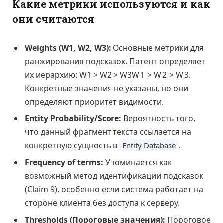
Какие метрики используются и как
они считаются
Weights (W1, W2, W3):
Основные метрики для
ранжирования подсказок. Патент определяет
их иерархию:
W1 > W2 > W3
W
1
>
W
2
>
W
3
.
Конкретные значения не указаны, но они
определяют приоритет видимости.
Entity Probability/Score:
Вероятность того,
что данный фрагмент текста ссылается на
конкретную сущность в
.
Entity Database
Frequency of terms:
Упоминается как
возможный метод идентификации подсказок
(Claim 9), особенно если система работает на
стороне клиента без доступа к серверу.
Thresholds (Пороговые значения):
Пороговое