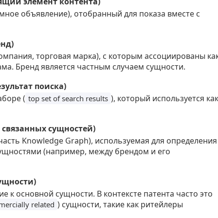
одящий элемент контента)
мное объявление), отобранный для показа вместе с
енд)
мпания, торговая марка), с которым ассоциированы ка
лама. Бренд является частным случаем сущности.
результат поиска)
аборе (
), который используется ка
top set of search results
раф связанных сущностей)
часть Knowledge Graph), используемая для определения
ущностями (например, между брендом и его
сущности)
 к основной сущности. В контексте патента часто это
) сущности, такие как ритейлеры
ercially related