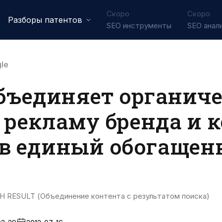
Скоро
Скоро
Разборы патентов
SEO инструменты
SEO анал
le
объединяет органич
 рекламу бренда и 
 в единый обогащен
RESULT (Объединение контента с результатом поиска)