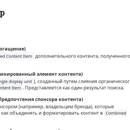
р
огащение)
дополнительного контента, полученног
ed Content Item
мбинированный элемент контента)
), созданный путем слияния органическо
ngle display unit
. Представляется как один результат поиска.
ontent Item
 (Предпочтения спонсора контента)
нсором (например, владельцем бренда), которые
 как объединять и форматировать контент в
Combined