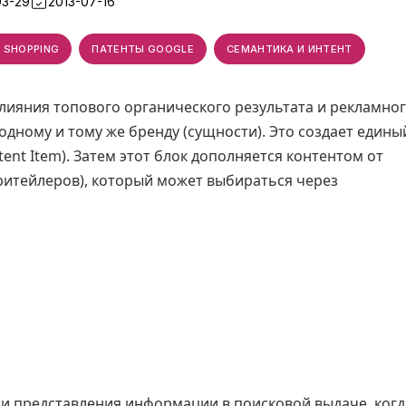
03-29
2013-07-16
 SHOPPING
ПАТЕНТЫ GOOGLE
СЕМАНТИКА И ИНТЕНТ
слияния топового органического результата и рекламно
 одному и тому же бренду (сущности). Это создает едины
nt Item). Затем этот блок дополняется контентом от
ритейлеров), который может выбираться через
и представления информации в поисковой выдаче, когд