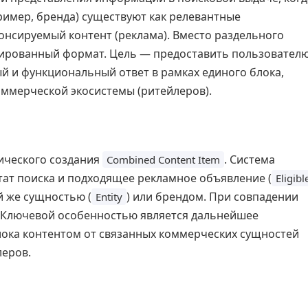
ример, бренда) существуют как релевантные
понсируемый контент (реклама). Вместо раздельного
рированный формат. Цель — предоставить пользовател
й и функциональный ответ в рамках единого блока,
оммерческой экосистемы (ритейлеров).
ического создания
. Система
Combined Content Item
тат поиска и подходящее рекламное объявление (
Eligibl
ой же сущностью (
) или брендом. При совпадении
Entity
. Ключевой особенностью является дальнейшее
блока контентом от связанных коммерческих сущностей
леров.