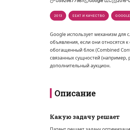
US9298779B1
Google LLC
2016-
2013
EEAT И КАЧЕСТВО
GOOGLE
Google использует механизм для 
объявления, если они относятся к
обогащенный блок (Combined Conte
связанных сущностей (например, 
дополнительный аукцион.
Описание
Какую задачу решает
Патент решает задачу оптимизаци