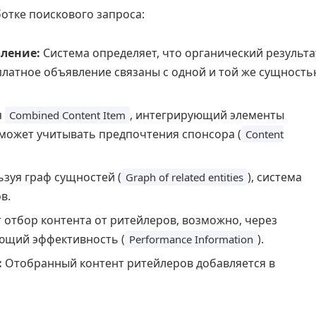
отке поискового запроса:
ление:
Система определяет, что органический результа
платное объявление связаны с одной и той же сущност
я
, интегрирующий элементы
Combined Content Item
может учитывать предпочтения спонсора (
Content
зуя граф сущностей (
), система
Graph of related entities
в.
отбор контента от ритейлеров, возможно, через
ющий эффективность (
).
Performance Information
:
Отобранный контент ритейлеров добавляется в