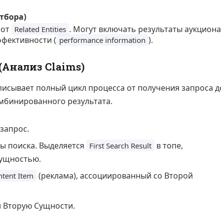
отбора)
 от
. Могут включать результаты аукциона
Related Entities
ффективности (
).
performance information
Анализ Claims)
исывает полный цикл процесса от получения запроса д
мбинированного результата.
запрос.
ы поиска. Выделяется
в топе,
First Search Result
Сущностью.
(реклама), ассоциированный со Второй
ntent Item
и Вторую Сущности.