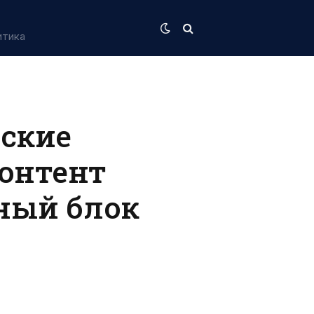
итика
еские
контент
ный блок