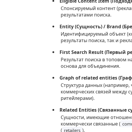
Eligible Content Item (Подх
Спонсируемый контент (рекла
результатами поиска.
Entity (Сущность) / Brand (Бр
Идентифицируемый объект (ко
результаты поиска, так и рек
First Search Result (Первый 
Результат поиска в топовом н
основа для объединения.
Graph of related entities (Г
Структура данных (например, 
коммерческих связей между с
ритейлерами).
Related Entities (Связанные 
Сущности, имеющие отношение
коммерчески связанные (
comm
(
).
retailers