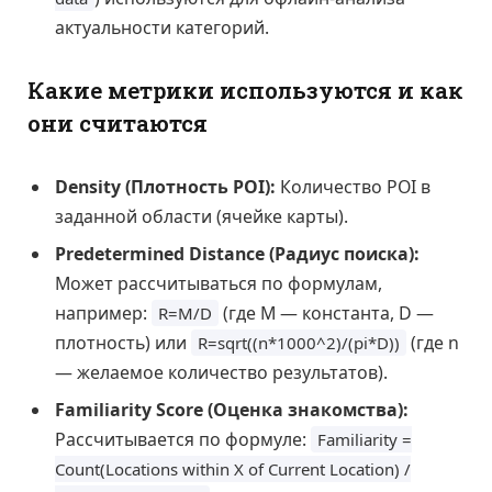
актуальности категорий.
Какие метрики используются и как
они считаются
Density (Плотность POI):
Количество POI в
заданной области (ячейке карты).
Predetermined Distance (Радиус поиска):
Может рассчитываться по формулам,
например:
(где M — константа, D —
R=M/D
плотность) или
(где n
R=sqrt((n*1000^2)/(pi*D))
— желаемое количество результатов).
Familiarity Score (Оценка знакомства):
Рассчитывается по формуле:
Familiarity =
Count(Locations within X of Current Location) /