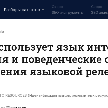
Скоро
Скоро
Разборы патентов
SEO инструменты
SEO анал
le
использует язык ин
ля и поведенческие
ления языковой рел
O RESOURCES (Идентификация языков, релевантных ресур