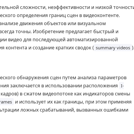
ельной сложности, неэффективности и низкой точност
ского определения границ сцен в видеоконтенте.
анализе движения объектов или визуальном
всегда точны. Изобретение предлагает быстрый и
ии видео для последующей автоматизированной
я контента и создание кратких сводок (
)
summary videos
еского обнаружения сцен путем анализа параметров
ения заключается в использовании расположения
I-
 кадров) в сжатом видеопотоке как индикаторов смены
и использует их как границы, при этом применяя
frames
ьтрации ложных срабатываний, вызванных ошибками