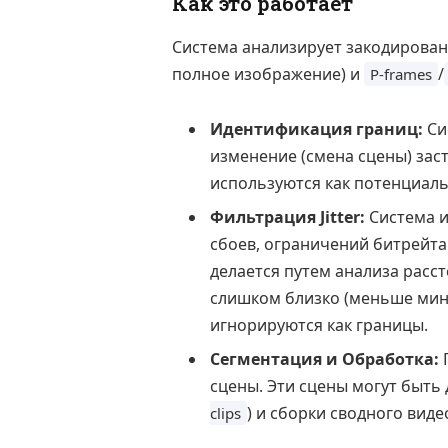
Как это работает
Система анализирует закодирова
полное изображение) и
/
P-frames
Идентификация границ:
Си
изменение (смена сцены) зас
используются как потенциаль
Фильтрация Jitter:
Система 
сбоев, ограничений битрейта
делается путем анализа рас
слишком близко (меньше мин
игнорируются как границы.
Сегментация и Обработка:
П
сцены. Эти сцены могут быть
) и сборки сводного видео
clips