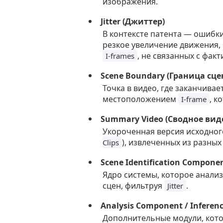
изображения.
Jitter (Джиттер)
В контексте патента — ошибки
резкое увеличение движения,
, не связанных с фак
I-frames
Scene Boundary (Граница сце
Точка в видео, где заканчивае
местоположением
, к
I-frame
Summary Video (Сводное виде
Укороченная версия исходного
), извлеченных из разных
Clips
Scene Identification Compone
Ядро системы, которое анали
сцен, фильтруя
.
Jitter
Analysis Component / Infere
Дополнительные модули, кото