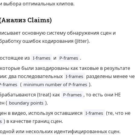
ли выбора оптимальных клипов.
Анализ Claims)
исывает основную систему обнаружения сцен и
работку ошибок кодирования (Jitter).
состоящее из
и
.
I-frames
P-frames
, которые были закодированы как таковые в результате
ции: два последовательных
разделены менее ч
I-frames
(
).
P-frames
minimum number of P-frames
рабатываются (treat) как
, то есть они НЕ
P-frames
н (
).
boundary points
ен в видео, используя оставшиеся
(те, что не
I-frames
) в качестве границ сцен.
s
 одной или нескольких идентифицированных сцен.