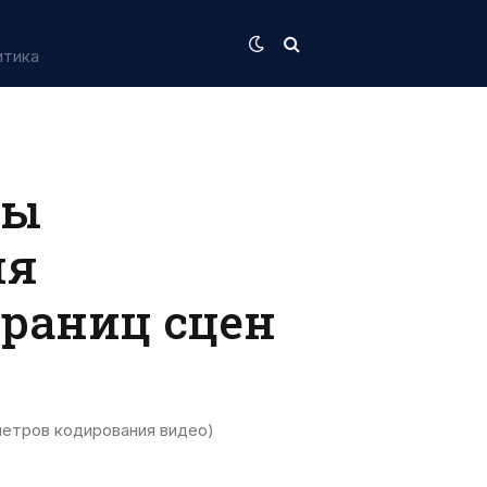
итика
ры
ля
границ сцен
етров кодирования видео)