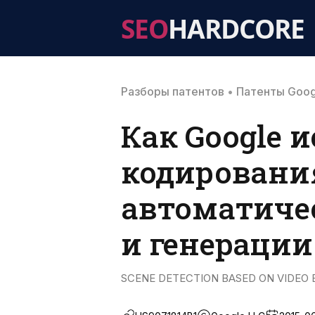
SEO
HARDCORE
Разборы патентов
•
Патенты Goog
Как Google 
кодирования
автоматичес
и генерации
SCENE DETECTION BASED ON VIDEO E