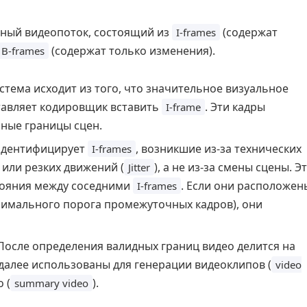
нный видеопоток, состоящий из
(содержат
I-frames
(содержат только изменения).
B-frames
стема исходит из того, что значительное визуальное
тавляет кодировщик вставить
. Эти кадры
I-frame
ные границы сцен.
идентифицирует
, возникшие из-за технических
I-frames
 или резких движений (
), а не из-за смены сцены. Э
Jitter
стояния между соседними
. Если они расположен
I-frames
имального порога промежуточных кадров), они
осле определения валидных границ видео делится на
 далее использованы для генерации видеоклипов (
video
 (
).
summary video