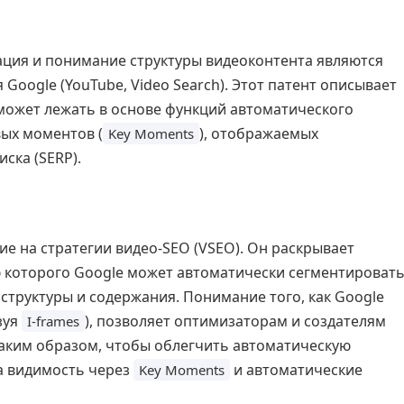
ация и понимание структуры видеоконтента являются
Google (YouTube, Video Search). Этот патент описывает
может лежать в основе функций автоматического
вых моментов (
), отображаемых
Key Moments
ска (SERP).
е на стратегии видео-SEO (VSEO). Он раскрывает
 которого Google может автоматически сегментироват
структуры и содержания. Понимание того, как Google
зуя
), позволяет оптимизаторам и создателям
I-frames
таким образом, чтобы облегчить автоматическую
а видимость через
и автоматические
Key Moments