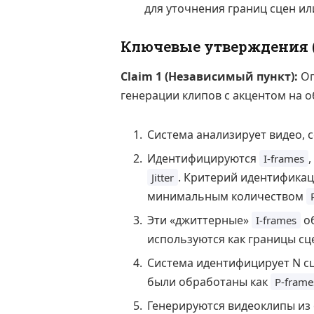
для уточнения границ сцен и
Ключевые утверждения (
Claim 1 (Независимый пункт):
Оп
генерации клипов с акцентом на об
Система анализирует видео, 
Идентифицируются
I-frames
. Критерий идентифика
Jitter
минимальным количеством
Эти «джиттерные»
об
I-frames
используются как границы сце
Система идентифицирует N сц
были обработаны как
P-frame
Генерируются видеоклипы из