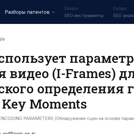
Скоро
Скоро
Разборы патентов
SEO инструменты
SEO анал
le
использует парамет
 видео (I-Frames) д
кого определения 
 Key Moments
NCODING PARAMETERS (Обнаружение сцен на основе парам