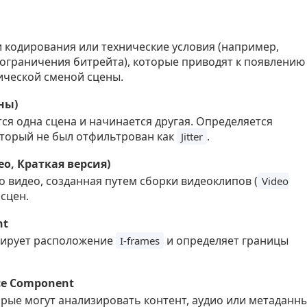
 кодирования или технические условия (например,
 ограничения битрейта), которые приводят к появлению
тической сменой сцены.
ны)
тся одна сцена и начинается другая. Определяется
оторый не был отфильтрован как
.
Jitter
о, Краткая версия)
 видео, созданная путем сборки видеоклипов (
Video
 сцен.
nt
зирует расположение
и определяет границы
I-frames
nce Component
рые могут анализировать контент, аудио или метаданн