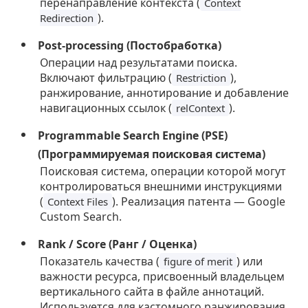
перенаправление контекста (
Context
).
Redirection
Post-processing (Постобработка)
Операции над результатами поиска.
Включают фильтрацию (
),
Restriction
ранжирование, аннотирование и добавление
навигационных ссылок (
).
relContext
Programmable Search Engine (PSE)
(Программируемая поисковая система)
Поисковая система, операции которой могут
контролироваться внешними инструкциями
(
). Реализация патента — Google
Context Files
Custom Search.
Rank / Score (Ранг / Оценка)
Показатель качества (
) или
figure of merit
важности ресурса, присвоенный владельцем
вертикального сайта в файле аннотаций.
Используется для кастомного ранжирования.