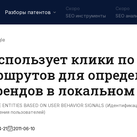
Скоро
Скоро
Разборы патентов
SEO инструменты
SEO анал
le
использует клики по
ршрутов для опред
рендов в локальном
E ENTITIES BASED ON USER BEHAVIOR SIGNALS (Идентификац
ения пользователей)
4-21
2011-06-10