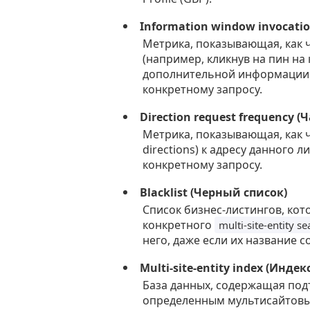
Information window invocat
Метрика, показывающая, как
(например, кликнув на пин на 
дополнительной информации о
конкретному запросу.
Direction request frequency 
Метрика, показывающая, как 
directions) к адресу данного л
конкретному запросу.
Blacklist (Черный список)
Список бизнес-листингов, кот
конкретного
multi-site-entity s
него, даже если их название с
Multi-site-entity index (Инд
База данных, содержащая под
определенным мультисайтовы