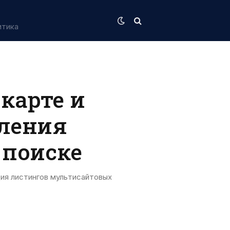
итика
 карте и
еления
 поиске
ия листингов мультисайтовых