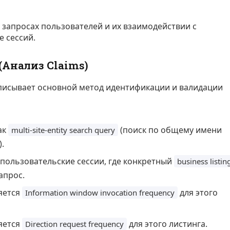
запросах пользователей и их взаимодействии с
е сессий.
Анализ Claims)
исывает основной метод идентификации и валидации
ак
(поиск по общему имени
multi-site-entity search query
.
ользовательские сессии, где конкретный
business listin
апрос.
ляется
для этого
Information window invocation frequency
ляется
для этого листинга.
Direction request frequency