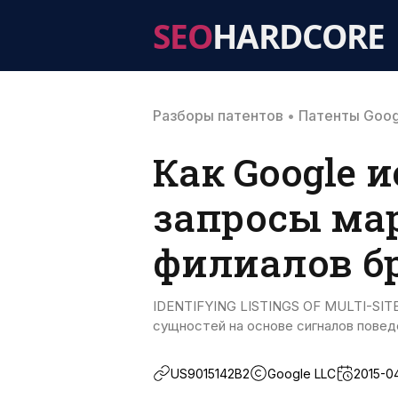
SEO
HARDCORE
Разборы патентов
•
Патенты Goog
Как Google 
запросы ма
филиалов б
IDENTIFYING LISTINGS OF MULTI-SIT
сущностей на основе сигналов повед
US9015142B2
Google LLC
2015-0