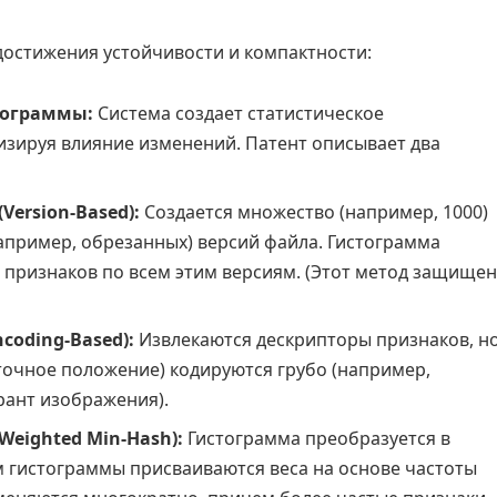
 достижения устойчивости и компактности:
тограммы:
Система создает статистическое
изируя влияние изменений. Патент описывает два
ersion-Based):
Создается множество (например, 1000)
апример, обрезанных) версий файла. Гистограмма
 признаков по всем этим версиям. (Этот метод защищен
coding-Based):
Извлекаются дескрипторы признаков, н
точное положение) кодируются грубо (например,
рант изображения).
eighted Min-Hash):
Гистограмма преобразуется в
 гистограммы присваиваются веса на основе частоты