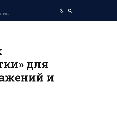
итика
к
тки» для
ражений и