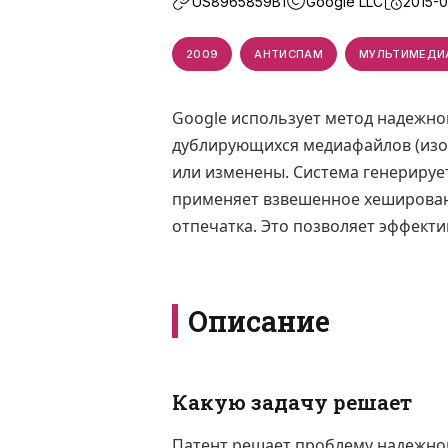
US8965859B1
Google LLC
2015-
2009
АНТИСПАМ
МУЛЬТИМЕДИ
Google использует метод надежн
дублирующихся медиафайлов (изоб
или изменены. Система генерируе
применяет взвешенное хешировани
отпечатка. Это позволяет эффекти
Описание
Какую задачу решает
Патент решает проблему надежно