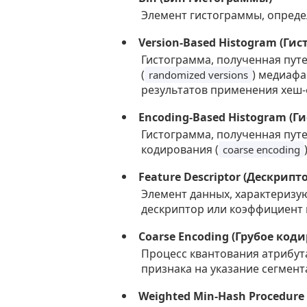
Элемент гистограммы, опред
Version-Based Histogram (Ги
Гистограмма, полученная пут
(
) медиафа
randomized versions
результатов применения хеш-
Encoding-Based Histogram (
Гистограмма, полученная путе
кодирования (
coarse encoding
Feature Descriptor (Дескрипт
Элемент данных, характеризу
дескриптор или коэффициент 
Coarse Encoding (Грубое код
Процесс квантования атрибут
признака на указание сегмента
Weighted Min-Hash Procedu