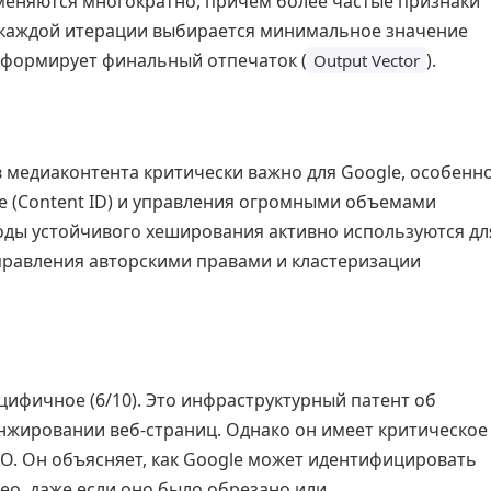
меняются многократно, причем более частые признаки
 каждой итерации выбирается минимальное значение
 формирует финальный отпечаток (
).
Output Vector
 медиаконтента критически важно для Google, особенн
be (Content ID) и управления огромными объемами
оды устойчивого хеширования активно используются дл
правления авторскими правами и кластеризации
цифичное (6/10). Это инфраструктурный патент об
анжировании веб-страниц. Однако он имеет критическое
EO. Он объясняет, как Google может идентифицировать
ео, даже если оно было обрезано или