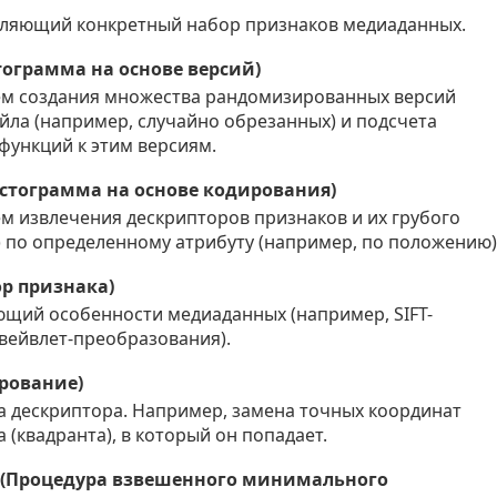
еляющий конкретный набор признаков медиаданных.
стограмма на основе версий)
ем создания множества рандомизированных версий
йла (например, случайно обрезанных) и подсчета
функций к этим версиям.
Гистограмма на основе кодирования)
м извлечения дескрипторов признаков и их грубого
) по определенному атрибуту (например, по положению)
ор признака)
ющий особенности медиаданных (например, SIFT-
вейвлет-преобразования).
ирование)
а дескриптора. Например, замена точных координат
 (квадранта), в который он попадает.
re (Процедура взвешенного минимального