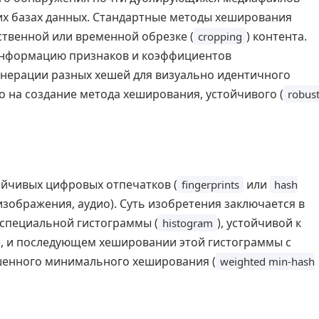
их базах данных. Стандартные методы хеширования
ственной или временной обрезке (
) контента.
cropping
информацию признаков и коэффициентов
енерации разных хешей для визуально идентичного
о на создание метода хеширования, устойчивого (
robus
ойчивых цифровых отпечатков (
или
fingerprints
hash
 изображения, аудио). Суть изобретения заключается в
 специальной гистограммы (
), устойчивой к
histogram
), и последующем хешировании этой гистограммы с
енного минимального хеширования (
weighted min-hash