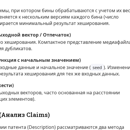
мы, при котором бины обрабатываются с учетом их ве
еняется к нескольким версиям каждого бина (число
ыбирается минимальный результат хеширования.
(Выходной вектор / Отпечаток)
о хеширования. Компактное представление медиафайла
я дубликатов.
функция с начальным значением)
одные данные и начальное значение (
). Изменен
seed
езультата хеширования для тех же входных данных.
жести)
ыходных векторов, часто основанная на расстоянии
их элементов).
Анализ Claims)
нии патента (Description) рассматриваются два метода