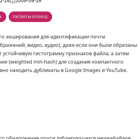
02-24
2009-09-29
А
ПАТЕНТЫ GOOGLE
ого хеширования для идентификации почти
ражений, видео, аудио), даже если они были обрезаны
т устойчивую гистограмму признаков файла, а затем
е (weighted min-hash) для создания компактного
вно находить дубликаты в Google Images и YouTube.
го обнаружения почти дублирующихся медиафайлов