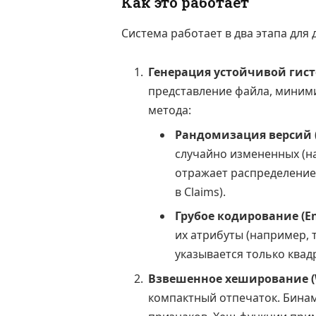
Как это работает
Система работает в два этапа для
Генерация устойчивой гис
представление файла, миним
метода:
Рандомизация версий (V
случайно измененных (н
отражает распределение
в Claims).
Грубое кодирование (En
их атрибуты (например, 
указывается только квад
Взвешенное хеширование (W
компактный отпечаток. Бинам