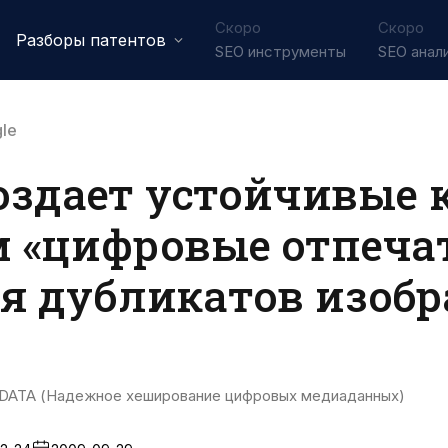
Скоро
Скоро
Разборы патентов
SEO инструменты
SEO анал
le
создает устойчивые 
 «цифровые отпеча
я дубликатов изоб
DATA (Надежное хеширование цифровых медиаданных)