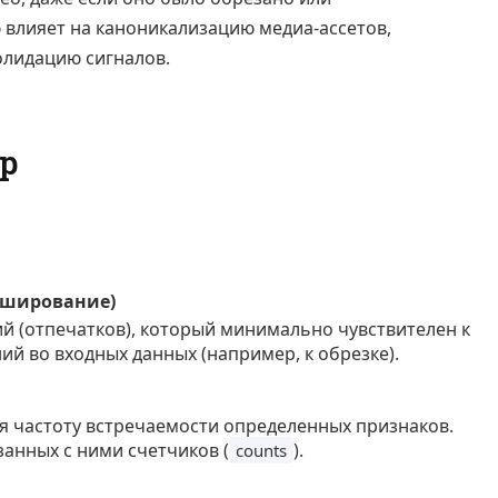
влияет на каноникализацию медиа-ассетов,
олидацию сигналов.
р
хеширование)
й (отпечатков), который минимально чувствителен к
й во входных данных (например, к обрезке).
я частоту встречаемости определенных признаков.
язанных с ними счетчиков (
).
counts