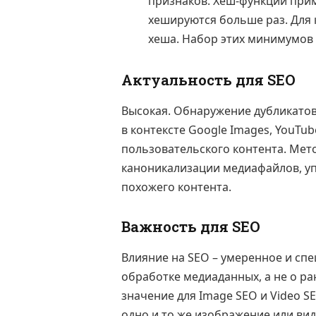
признаков. Хеш-функции при
хешируются больше раз. Для
хеша. Набор этих минимумов
Актуальность для SEO
Высокая. Обнаружение дубликатов
в контексте Google Images, YouTu
пользовательского контента. Мет
каноникализации медиафайлов, у
похожего контента.
Важность для SEO
Влияние на SEO – умеренное и спе
обработке медиаданных, а не о р
значение для Image SEO и Video S
одно и то же изображение или вид