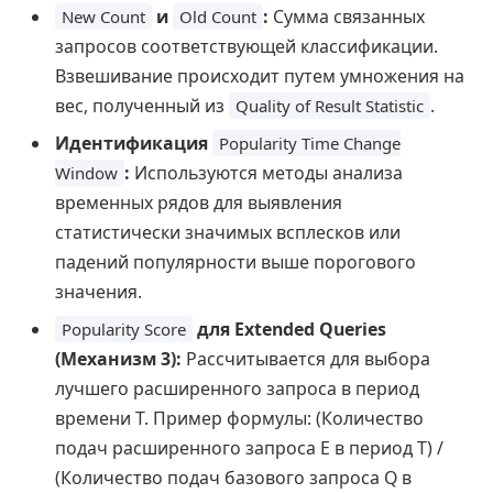
и
:
Сумма связанных
New Count
Old Count
запросов соответствующей классификации.
Взвешивание происходит путем умножения на
вес, полученный из
.
Quality of Result Statistic
Идентификация
Popularity Time Change
:
Используются методы анализа
Window
временных рядов для выявления
статистически значимых всплесков или
падений популярности выше порогового
значения.
для Extended Queries
Popularity Score
(Механизм 3):
Рассчитывается для выбора
лучшего расширенного запроса в период
времени T. Пример формулы: (Количество
подач расширенного запроса E в период T) /
(Количество подач базового запроса Q в