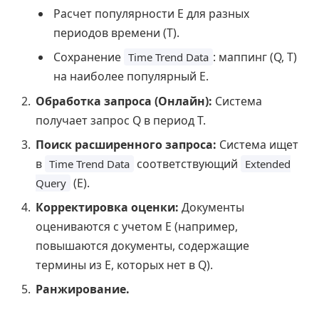
Расчет популярности E для разных
периодов времени (T).
Сохранение
: маппинг (Q, T)
Time Trend Data
на наиболее популярный E.
Обработка запроса (Онлайн):
Система
получает запрос Q в период T.
Поиск расширенного запроса:
Система ищет
в
соответствующий
Time Trend Data
Extended
(E).
Query
Корректировка оценки:
Документы
оцениваются с учетом E (например,
повышаются документы, содержащие
термины из E, которых нет в Q).
Ранжирование.