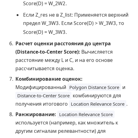
Score(D) =
W_2
W
2
.
Если Z_res не в Z_list: Применяется верхний
предел
W_3
W
3
. Если Score(D) >
W_3
W
3
, то
Score(D) =
W_3
W
3
.
Расчет оценки расстояния до центра
(Distance-to-Center Score):
Вычисляется
расстояние между L и C, и на его основе
рассчитывается оценка.
Комбинирование оценок:
Модифицированный
и
Polygon Distance Score
комбинируются для
Distance-to-Center Score
получения итогового
.
Location Relevance Score
Ранжирование:
Location Relevance Score
используется (например, как множитель к
другим сигналам релевантности) для