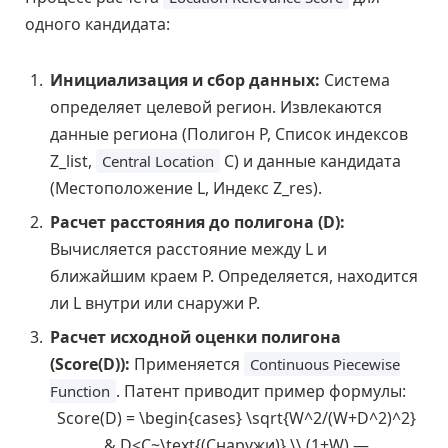
одного кандидата:
Инициализация и сбор данных:
Система
определяет целевой регион. Извлекаются
данные региона (Полигон P, Список индексов
Z_list,
C) и данные кандидата
Central Location
(Местоположение L, Индекс Z_res).
Расчет расстояния до полигона (D):
Вычисляется расстояние между L и
ближайшим краем P. Определяется, находится
ли L внутри или снаружи P.
Расчет исходной оценки полигона
(Score(D)):
Применяется
Continuous Piecewise
. Патент приводит пример формулы:
Function
Score(D) = \begin{cases} \sqrt{W^2/(W+D^2)^2}
& D<C~\text{(Снаружи)} \\ (1+W) —