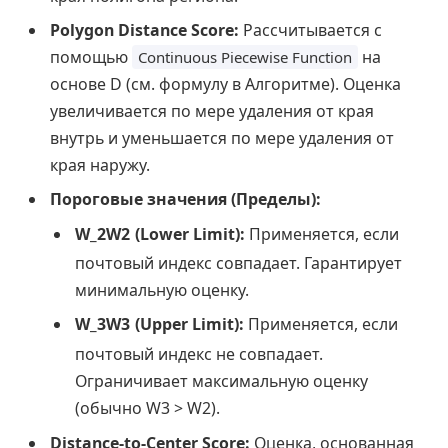
Polygon Distance Score:
Рассчитывается с
помощью
на
Continuous Piecewise Function
основе D (см. формулу в Алгоритме). Оценка
увеличивается по мере удаления от края
внутрь и уменьшается по мере удаления от
края наружу.
Пороговые значения (Пределы):
W_2
W
2
(Lower Limit):
Применяется, если
почтовый индекс совпадает. Гарантирует
минимальную оценку.
W_3
W
3
(Upper Limit):
Применяется, если
почтовый индекс не совпадает.
Ограничивает максимальную оценку
(обычно W3 > W2).
Distance-to-Center Score:
Оценка, основанная