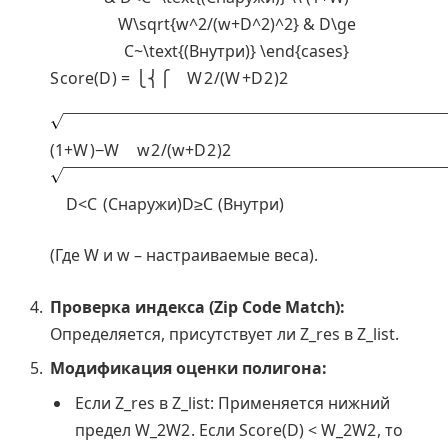
W\sqrt{w^2/(w+D^2)^2} & D\ge
C~\text{(Внутри)} \end{cases}
S
c
o
r
e
(
D
)
=
⎩
⎨
⎧
W
2
/
(
W
+
D
2
)
2
(
1
+
W
)
−
W
w
2
/
(
w
+
D
2
)
2
D
<
C
(Снаружи)
D
≥
C
(Внутри)
(Где W и w – настраиваемые веса).
Проверка индекса (Zip Code Match):
Определяется, присутствует ли Z_res в Z_list.
Модификация оценки полигона:
Если Z_res в Z_list: Применяется нижний
предел
W_2
W
2
. Если Score(D) <
W_2
W
2
, то