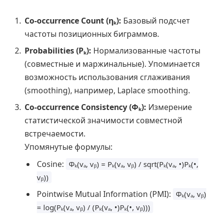
Co-occurrence Count (ηₖ):
Базовый подсчет
частоты позиционных биграммов.
Probabilities (Pₖ):
Нормализованные частоты
(совместные и маржинальные). Упоминается
возможность использования сглаживания
(smoothing), например, Laplace smoothing.
Co-occurrence Consistency (Φₖ):
Измерение
статистической значимости совместной
встречаемости.
Упомянутые формулы:
Cosine:
Φₖ(vₐ, vᵦ) = Pₖ(vₐ, vᵦ) / sqrt(Pₖ(vₐ, •)Pₖ(•,
vᵦ))
Pointwise Mutual Information (PMI):
Φₖ(vₐ, vᵦ)
= log(Pₖ(vₐ, vᵦ) / (Pₖ(vₐ, •)Pₖ(•, vᵦ)))