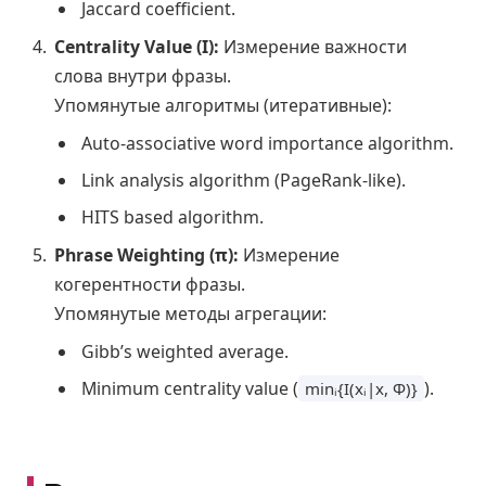
Jaccard coefficient.
Centrality Value (I):
Измерение важности
слова внутри фразы.
Упомянутые алгоритмы (итеративные):
Auto-associative word importance algorithm.
Link analysis algorithm (PageRank-like).
HITS based algorithm.
Phrase Weighting (π):
Измерение
когерентности фразы.
Упомянутые методы агрегации:
Gibb’s weighted average.
Minimum centrality value (
).
minᵢ{I(xᵢ|x, Φ)}