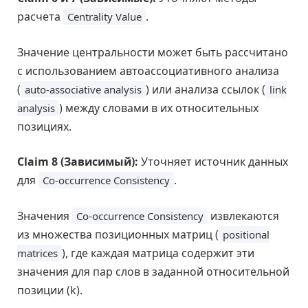
расчета
.
Centrality Value
Значение центральности может быть рассчитано
с использованием автоассоциативного анализа
(
) или анализа ссылок (
auto-associative analysis
link
) между словами в их относительных
analysis
позициях.
Claim 8 (Зависимый):
Уточняет источник данных
для
.
Co-occurrence Consistency
Значения
извлекаются
Co-occurrence Consistency
из множества позиционных матриц (
positional
), где каждая матрица содержит эти
matrices
значения для пар слов в заданной относительной
позиции (k).