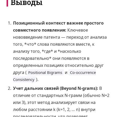
Выводы
Позиционный контекст важнее простого
совместного появления:
Ключевое
нововведение патента — переход от анализа
того, *что* слова появляются вместе, к
анализу того, *где* и *насколько
последовательно* они появляются в
определенных позициях относительно друг
друга (
и
Positional Bigrams
Co-occurrence
).
Consistency
Учет дальних связей (Beyond N-grams):
В
отличие от стандартных N-грамм (обычно N=2
или 3), этот метод анализирует связи на
любом расстоянии k (k=1, 2, … n) внутри
последовательности, что позволяет