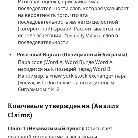
Итоговая оценка, присваиваемая
последовательности слов, которая указывает
на вероятность того, что эта
последовательность является целостной
(когерентной) фразой. Рассчитывается на
основе агрегации
слов в
Centrality Values
последовательности.
Positional Bigram (Позиционный биграмм)
Пара слов (Word A, Word B), где Word A
находится на k позиций перед Word B.
Например, в «new york stock exchange» пара
(«new», «stock») является позиционным
биграммом с k=2.
Ключевые утверждения (Анализ
Claims)
Claim 1 (Независимый пункт):
Описывает
основной метод расчета веса фразы.