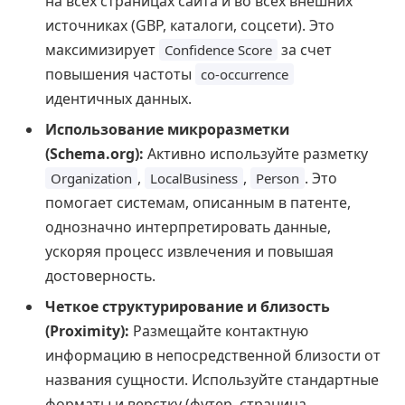
на всех страницах сайта и во всех внешних
источниках (GBP, каталоги, соцсети). Это
максимизирует
за счет
Confidence Score
повышения частоты
co-occurrence
идентичных данных.
Использование микроразметки
(Schema.org):
Активно используйте разметку
,
,
. Это
Organization
LocalBusiness
Person
помогает системам, описанным в патенте,
однозначно интерпретировать данные,
ускоряя процесс извлечения и повышая
достоверность.
Четкое структурирование и близость
(Proximity):
Размещайте контактную
информацию в непосредственной близости от
названия сущности. Используйте стандартные
форматы и верстку (футер, страница