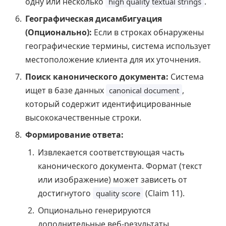
одну или несколько
.
high quality textual strings
Географическая дисамбигуация
(Опционально):
Если в строках обнаружены
географические термины, система использует
местоположение клиента для их уточнения.
Поиск канонического документа:
Система
ищет в базе данных
,
canonical document
который содержит идентифицированные
высококачественные строки.
Формирование ответа:
Извлекается соответствующая часть
канонического документа. Формат (текст
или изображение) может зависеть от
достигнутого
(Claim 11).
quality score
Опционально генерируются
дополнительные веб-результаты,