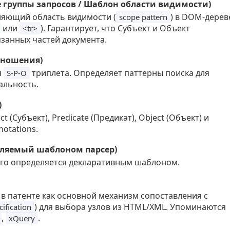
 группы запросов / Шаблон области видимости)
ляющий область видимости (
) в DOM-дерев
scope pattern
или
). Гарантирует, что Субъект и Объект
<tr>
язанных частей документа.
отношения)
я
триплета. Определяет паттерны поиска для
S-P-O
альность.
)
 (Субъект), Predicate (Предикат), Object (Объект) и
otations.
равляемый шаблоном парсер)
ого определяется декларативным шаблоном.
в патенте как основной механизм сопоставления с
) для выбора узлов из HTML/XML. Упоминаются
ification
,
.
xQuery