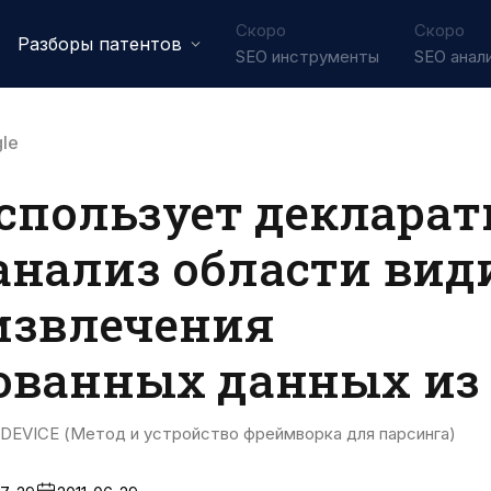
Скоро
Скоро
Разборы патентов
SEO инструменты
SEO анал
le
использует деклара
анализ области ви
 извлечения
ованных данных из
VICE (Метод и устройство фреймворка для парсинга)