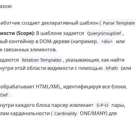
азом:
аботчик создает декларативный шаблон (
Parse Template
ости (Scope):
В шаблоне задается
,
QueryGroupDef
ный контейнер в DOM-дереве (например,
или
<div>
к связанных элементов.
адаются
, указывающие, как найти
Relation Templates
внутри этой области видимости с помощью
(или
XPath
обрабатывает HTML/XML, идентифицируя все блоки,
.
Def
нутри каждого блока парсер извлекает
пары,
S-P-O
лам кардинальности (
ONE/MANY) для
Cardinality