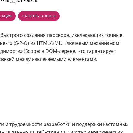
07-29
2011-06-29
САЦИЯ
ПАТЕНТЫ GOOGLE
 быстрого создания парсеров, извлекающих точные
ъект» (S-P-O) из HTML/XML. Ключевым механизмом
димости» (Scope) в DOM-дереве, что гарантирует
 связей между извлекаемыми элементами.
и и трудоемкости разработки и поддержки кастомных
ения данных из веб-страниц и других иерархических