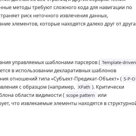
нные методы требуют сложного кода для навигации по
страняет риск неточного извлечения данных,
ие элементов, которые находятся далеко друг от друга
дания управляемых шаблонами парсеров (
Template-driven
чается в использовании декларативных шаблонов
ения отношений типа «Субъект-Предикат-Объект» (
S-P-O
вления с образцом (например,
). Критически
XPath
лона области видимости (
или
scope pattern
рует, что извлекаемые элементы находятся в структурно