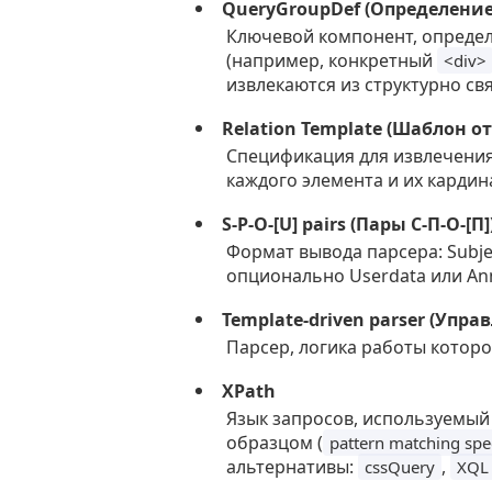
QueryGroupDef (Определение
Ключевой компонент, опреде
(например, конкретный
<div>
извлекаются из структурно св
Relation Template (Шаблон 
Спецификация для извлечени
каждого элемента и их кардин
S-P-O-[U] pairs (Пары С-П-О-[П]
Формат вывода парсера: Subject
опционально Userdata или Ann
Template-driven parser (Уп
Парсер, логика работы котор
XPath
Язык запросов, используемый 
образцом (
pattern matching spec
альтернативы:
,
cssQuery
XQL