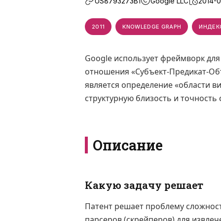
US8793273B1
Google LLC
2014-
2011
KNOWLEDGE GRAPH
ИНДЕК
Google использует фреймворк для
отношения «Субъект-Предикат-Об
является определение «области ви
структурную близость и точность
Описание
Какую задачу решает
Патент решает проблему сложност
парсеров (скрейперов) для извлеч