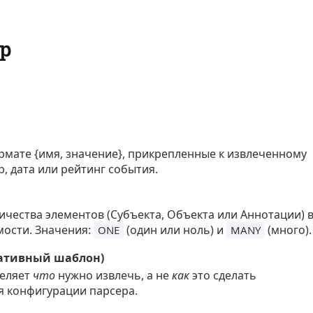
р
мате {имя, значение}, прикрепленные к извлеченному
р, дата или рейтинг события.
)
чества элементов (Субъекта, Объекта или Аннотации) 
мости. Значения:
(один или ноль) и
(много).
ONE
MANY
аративный шаблон)
деляет
что
нужно извлечь, а не
как
это сделать
я конфигурации парсера.