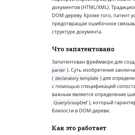
документов (HTML/XML). Традицио
DOM-дереву. Кроме того, патент у
предотвращая ошибочное связыван
структуре документа.
Что запатентовано
Запатентован фреймворк для соз
). Суть изобретения заклю
parser
(
) для определ
declaratory template
с помощью спецификаций сопоста
важным является определение шаб
), который гаранти
QueryGroupDef
близости в DOM-дереве.
Как это работает