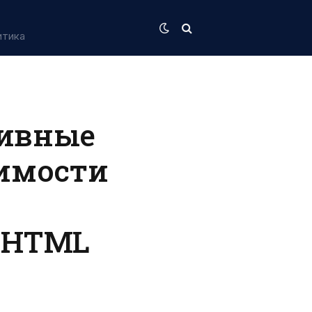
итика
тивные
димости
 HTML