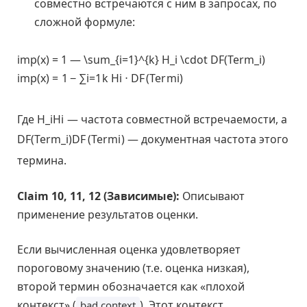
совместно встречаются с ним в запросах, по
сложной формуле:
imp(x) = 1 — \sum_{i=1}^{k} H_i \cdot DF(Term_i)
i
m
p
(
x
)
=
1
−
∑
i
=
1
k
H
i
⋅
D
F
(
T
e
r
m
i
)
Где
H_i
H
i
— частота совместной встречаемости, а
DF(Term_i)
D
F
(
T
e
r
m
i
)
— документная частота этого
термина.
Claim 10, 11, 12 (Зависимые):
Описывают
применение результатов оценки.
Если вычисленная оценка удовлетворяет
пороговому значению (т.е. оценка низкая),
второй термин обозначается как «плохой
контекст» (
). Этот контекст
bad context