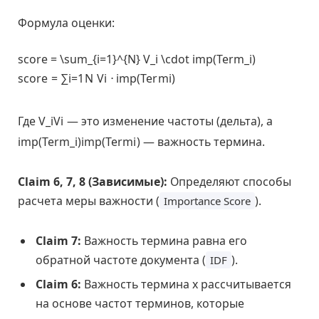
Формула оценки:
score = \sum_{i=1}^{N} V_i \cdot imp(Term_i)
s
c
o
r
e
=
∑
i
=
1
N
V
i
⋅
i
m
p
(
T
e
r
m
i
)
Где
V_i
V
i
— это изменение частоты (дельта), а
imp(Term_i)
i
m
p
(
T
e
r
m
i
)
— важность термина.
Claim 6, 7, 8 (Зависимые):
Определяют способы
расчета меры важности (
).
Importance Score
Claim 7:
Важность термина равна его
обратной частоте документа (
).
IDF
Claim 6:
Важность термина x рассчитывается
на основе частот терминов, которые