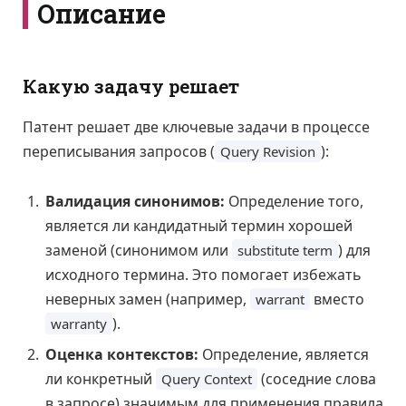
Описание
Какую задачу решает
Патент решает две ключевые задачи в процессе
переписывания запросов (
):
Query Revision
Валидация синонимов:
Определение того,
является ли кандидатный термин хорошей
заменой (синонимом или
) для
substitute term
исходного термина. Это помогает избежать
неверных замен (например,
вместо
warrant
).
warranty
Оценка контекстов:
Определение, является
ли конкретный
(соседние слова
Query Context
в запросе) значимым для применения правила