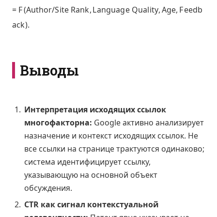
=
F
(
A
u
t
h
o
r
/
S
i
t
e
R
a
n
k
,
L
a
n
g
u
a
g
e
Q
u
a
l
i
t
y
,
A
g
e
,
F
e
e
d
b
a
c
k
)
.
Выводы
Интерпретация исходящих ссылок
многофакторна:
Google активно анализирует
назначение и контекст исходящих ссылок. Не
все ссылки на странице трактуются одинаково;
система идентифицирует ссылку,
указывающую на основной объект
обсуждения.
CTR как сигнал контекстуальной