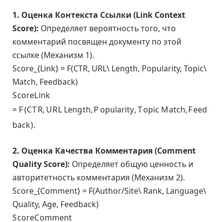
1. Оценка Контекста Ссылки (Link Context
Score):
Определяет вероятность того, что
комментарий посвящен документу по этой
ссылке (Механизм 1).
Score_{Link} = F(CTR, URL\ Length, Popularity, Topic\
Match, Feedback)
S
c
o
r
e
L
in
k
=
F
(
C
T
R
,
U
R
L
L
e
n
g
t
h
,
P
o
p
u
l
a
r
i
t
y
,
T
o
p
i
c
M
a
t
c
h
,
F
e
e
d
b
a
c
k
)
.
2. Оценка Качества Комментария (Comment
Quality Score):
Определяет общую ценность и
авторитетность комментария (Механизм 2).
Score_{Comment} = F(Author/Site\ Rank, Language\
Quality, Age, Feedback)
S
c
o
r
e
C
om
m
e
n
t