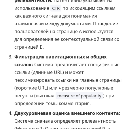
релевантности:
Патент явно указывает на
использование
по исходящим ссылкам
CTR
как важного сигнала для понимания
взаимосвязи между документами. Поведение
пользователей на странице А используется
для определения ее контекстуальной связи со
страницей Б.
Фильтрация навигационных и общих
ссылок:
Система предпочитает специфичные
ссылки (длинные URL) и может
пессимизировать ссылки на главные страницы
(короткие URL) или чрезмерно популярные
ресурсы (высокая
) при
measure of popularity
определении темы комментария.
Двухуровневая оценка внешнего контента:
Система сначала определяет релевантность
(Механизм 1: О чем этот комментарий?), а