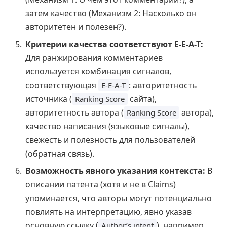
затем качество (Механизм 2: Насколько он
авторитетен и полезен?).
Критерии качества соответствуют E-E-A-T:
Для ранжирования комментариев
используется комбинация сигналов,
соответствующая
: авторитетность
E-E-A-T
источника (
сайта),
Ranking Score
авторитетность автора (
автора),
Ranking Score
качество написания (языковые сигналы),
свежесть и полезность для пользователей
(обратная связь).
Возможность явного указания контекста:
В
описании патента (хотя и не в Claims)
упоминается, что авторы могут потенциально
повлиять на интерпретацию, явно указав
основную ссылку (
), например,
Author’s intent