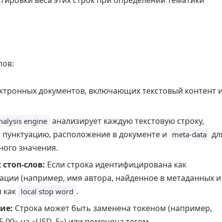
тировки веса этих строк при определении тематики
пов:
ктронных документов, включающих текстовый контент 
анализирует каждую текстовую строку,
nalysis engine
 пунктуацию, расположение в документе и
дл
meta-data
ного значения.
стоп-слов:
Если строка идентифицирована как
ации (например, имя автора, найденное в метаданных и
я как
.
local stop word
ие:
Строка может быть заменена токеном (например,
5.00» на «USD_5») или помечена тегом.