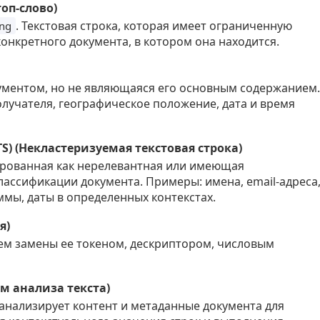
топ-слово)
. Текстовая строка, которая имеет ограниченную
ing
онкретного документа, в котором она находится.
ументом, но не являющаяся его основным содержанием.
лучателя, географическое положение, дата и время
NCTS) (Некластеризуемая текстовая строка)
ированная как нерелевантная или имеющая
ассификации документа. Примеры: имена, email-адреса
мы, даты в определенных контекстах.
я)
ем замены ее токеном, дескриптором, числовым
зм анализа текста)
анализирует контент и метаданные документа для