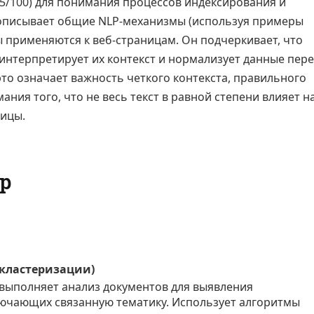
75/100) для понимания процессов индексирования и
 описывает общие NLP-механизмы (используя примеры
ы применяются к веб-страницам. Он подчеркивает, что
а интерпретирует их контекст и нормализует данные пер
то означает важность четкого контекста, правильного
ния того, что не весь текст в равной степени влияет н
ницы.
р
 кластеризации)
выполняет анализ документов для выявления
ючающих связанную тематику. Использует алгоритмы