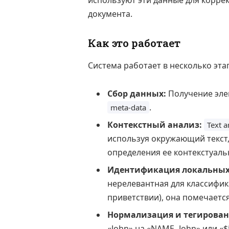
используют эти данные для коррек
документа.
Как это работает
Система работает в несколько эта
Сбор данных:
Получение эле
.
meta-data
Контекстный анализ:
Text a
используя окружающий текст,
определения ее контекстуаль
Идентификация локальных 
нерелевантная для классифик
приветствии), она помечаетс
Нормализация и тегирован
«John» на «NAME_John» или «$