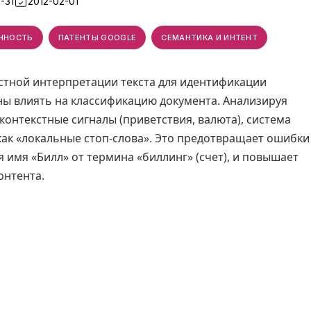
-31
2012-02-01
ЧНОСТЬ
ПАТЕНТЫ GOOGLE
СЕМАНТИКА И ИНТЕНТ
кстной интерпретации текста для идентификации
ны влиять на классификацию документа. Анализируя
 контекстные сигналы (приветствия, валюта), система
как «локальные стоп-слова». Это предотвращает ошибки
 имя «Билл» от термина «биллинг» (счет), и повышает
онтента.