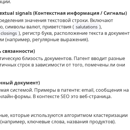
ации.
textual signals (Контекстная информация / Сигналы)
ределения значения текстовой строки. Включают
, символы валют, приветствия (
),
salutations
), регистр букв, расположение текста в документ
 closings
ии (например, регулярные выражения).
нь связанности)
ическую близость документов. Патент вводит разные
тичных строк в зависимости от того, помечены ли они
ронный документ)
мая системой. Примеры в патенте: email, сообщения на
нлайн-формы. В контексте SEO это веб-страница.
нные, которые используются алгоритмом кластеризации
(например, ключевые слова, названия продуктов).