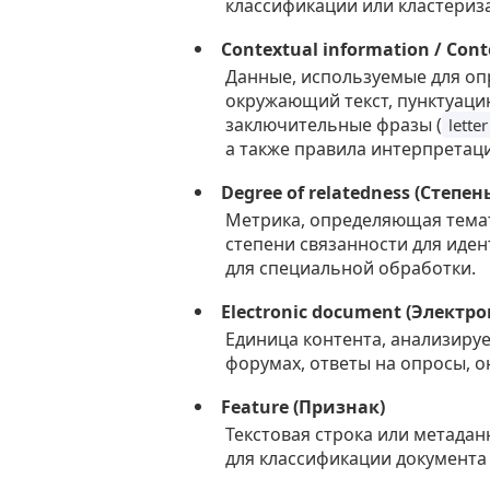
классификации или кластериз
Contextual information / Con
Данные, используемые для оп
окружающий текст, пунктуацию
заключительные фразы (
letter
а также правила интерпретац
Degree of relatedness (Степе
Метрика, определяющая темат
степени связанности для иден
для специальной обработки.
Electronic document (Элект
Единица контента, анализируе
форумах, ответы на опросы, о
Feature (Признак)
Текстовая строка или метада
для классификации документа 