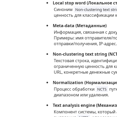
Local stop word (Локальное с
Синоним
Non-clustering text str
ценность для классификации к
Meta-data (Метаданные)
Информация, связанная с док
Примеры: имя отправителя/по
отправки/получения, IP-адрес.
Non-clustering text string (
Текстовая строка, идентифиц
ограниченную ценность для кл
URL, конкретные денежные сум
Normalization (Нормализаци
Процесс обработки
пут
NCTS
диапазоном или удаления.
Text analysis engine (Механи
Компонент системы, который 