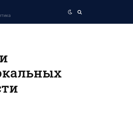
итика
 и
окальных
сти