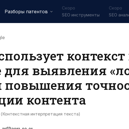
Скоро
Скоро
Разборы патентов
SEO инструменты
SEO анал
le
использует контекст
 для выявления «л
 и повышения точно
ции контента
Контекстная интерпретация текста)