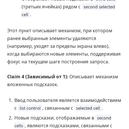
(третьих ячейках) рядом с
second selected
.
cell
Этот пункт описывает механизм, при котором
ранее выбранные элементы удаляются
(например, уходят за пределы экрана влево),
когда выбираются новые элементы, поддерживая
фокус на текущем шаге построения запроса.
Claim 4 (Зависимый от 1):
Описывает механизм
вложенных подсказок.
Ввод пользователя является взаимодействием
с
, связанным с
.
list control
selected cell
Новые подсказки, отображаемые в
second
, являются подсказками, связанными с
cells