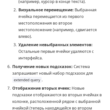
(например, курсор в конце текста).
Визуальное перемещение:
Выбранная
ячейка перемещается из первого
местоположения во второе
местоположение (например, сдвигается
влево).
Удаление невыбранных элементов:
Остальные первые ячейки удаляются с
интерфейса.
Получение новых подсказок:
Система
запрашивает новый набор подсказок для
.
extended query
Отображение вторых ячеек:
Новые
подсказки отображаются во вторых ячейках в
колонке, расположенной рядом с выбранной
ячейкой (теперь находящейся во втором