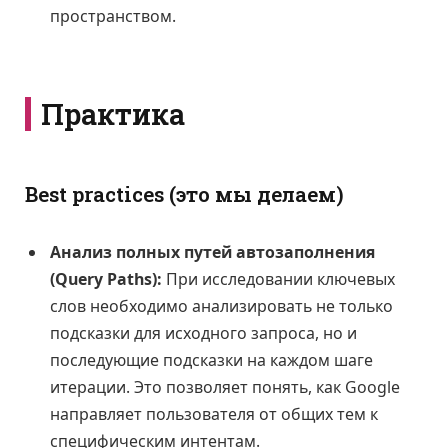
пространством.
Практика
Best practices (это мы делаем)
Анализ полных путей автозаполнения
(Query Paths):
При исследовании ключевых
слов необходимо анализировать не только
подсказки для исходного запроса, но и
последующие подсказки на каждом шаге
итерации. Это позволяет понять, как Google
направляет пользователя от общих тем к
специфическим интентам.