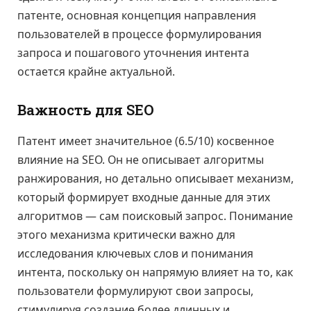
патенте, основная концепция направления
пользователей в процессе формулирования
запроса и пошагового уточнения интента
остается крайне актуальной.
Важность для SEO
Патент имеет значительное (6.5/10) косвенное
влияние на SEO. Он не описывает алгоритмы
ранжирования, но детально описывает механизм,
который формирует входные данные для этих
алгоритмов — сам поисковый запрос. Понимание
этого механизма критически важно для
исследования ключевых слов и понимания
интента, поскольку он напрямую влияет на то, как
пользователи формулируют свои запросы,
стимулируя создание более длинных и