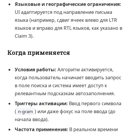
Языковые и географические ограничения:
UI адаптируется под направление письма
языка (например, сдвиг ячеек влево для LTR
языков и вправо для RTL языков, как указано в
Claim 3).
Когда применяется
Условия работы:
Алгоритм активируется,
когда пользователь начинает вводить запрос
в поле поиска и система имеет доступ к
релевантным подсказкам автозаполнения.
Триггеры активации:
Ввод первого символа
(
) или даже фокус на поле ввода (до
n-gram
начала ввода).
Частота применения:
В реальном времени