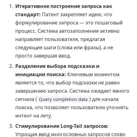
Итеративное построение запроса как
стандарт:
Патент закрепляет идею, что
формулирование запроса — это пошаговый
процесс. Система автозаполнения активно
направляет пользователя, предлагая
следующие шаги (слова или фразы), а не
просто завершая ввод.
Разделение выбора подсказки и
инициации поиска:
Ключевым моментом
является то, что выбор подсказки не равен
завершению запроса. Система ожидает явного
сигнала (
) для начала
Query completion data
поиска, что позволяет пользователю уточнять
интент на лету.
Стимулирование Long-Tail запросов:
Упрощая ввод многословных запросов слово