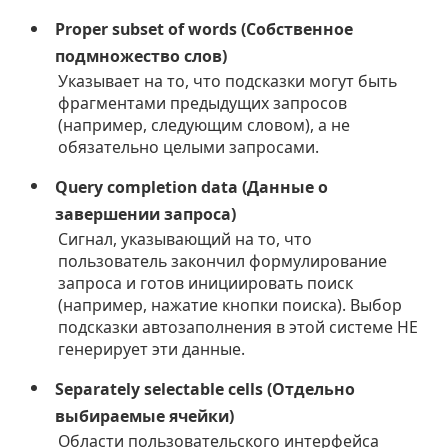
Proper subset of words (Собственное
подмножество слов)
Указывает на то, что подсказки могут быть
фрагментами предыдущих запросов
(например, следующим словом), а не
обязательно целыми запросами.
Query completion data (Данные о
завершении запроса)
Сигнал, указывающий на то, что
пользователь закончил формулирование
запроса и готов инициировать поиск
(например, нажатие кнопки поиска). Выбор
подсказки автозаполнения в этой системе НЕ
генерирует эти данные.
Separately selectable cells (Отдельно
выбираемые ячейки)
Области пользовательского интерфейса