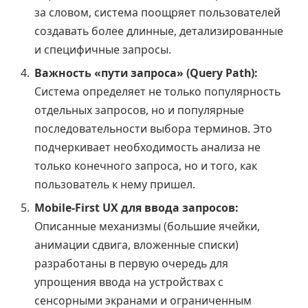
за словом, система поощряет пользователей
создавать более длинные, детализированные
и специфичные запросы.
Важность «пути запроса» (Query Path):
Система определяет не только популярность
отдельных запросов, но и популярные
последовательности выбора терминов. Это
подчеркивает необходимость анализа не
только конечного запроса, но и того, как
пользователь к нему пришел.
Mobile-First UX для ввода запросов:
Описанные механизмы (большие ячейки,
анимации сдвига, вложенные списки)
разработаны в первую очередь для
упрощения ввода на устройствах с
сенсорными экранами и ограниченным