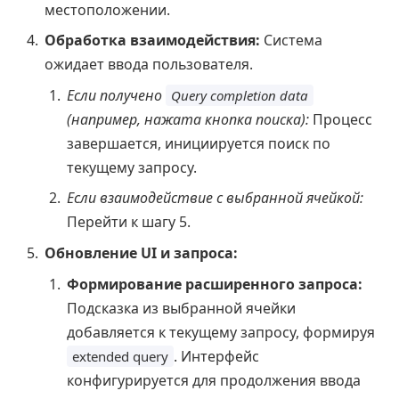
местоположении.
Обработка взаимодействия:
Система
ожидает ввода пользователя.
Если получено
Query completion data
(например, нажата кнопка поиска):
Процесс
завершается, инициируется поиск по
текущему запросу.
Если взаимодействие с выбранной ячейкой:
Перейти к шагу 5.
Обновление UI и запроса:
Формирование расширенного запроса:
Подсказка из выбранной ячейки
добавляется к текущему запросу, формируя
. Интерфейс
extended query
конфигурируется для продолжения ввода