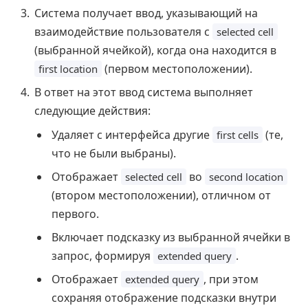
Система получает ввод, указывающий на
взаимодействие пользователя с
selected cell
(выбранной ячейкой), когда она находится в
(первом местоположении).
first location
В ответ на этот ввод система выполняет
следующие действия:
Удаляет с интерфейса другие
(те,
first cells
что не были выбраны).
Отображает
во
selected cell
second location
(втором местоположении), отличном от
первого.
Включает подсказку из выбранной ячейки в
запрос, формируя
.
extended query
Отображает
, при этом
extended query
сохраняя отображение подсказки внутри