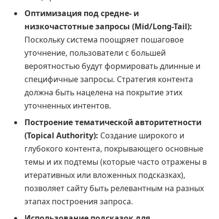
Оптимизация под средне- и
низкочастотные запросы (Mid/Long-Tail):
Поскольку система поощряет пошаговое
уточнение, пользователи с большей
вероятностью будут формировать длинные и
специфичные запросы. Стратегия контента
должна быть нацелена на покрытие этих
уточненных интентов.
Построение тематической авторитетности
(Topical Authority):
Создание широкого и
глубокого контента, покрывающего основные
темы и их подтемы (которые часто отражены в
итеративных или вложенных подсказках),
позволяет сайту быть релевантным на разных
этапах построения запроса.
Использование подсказок для