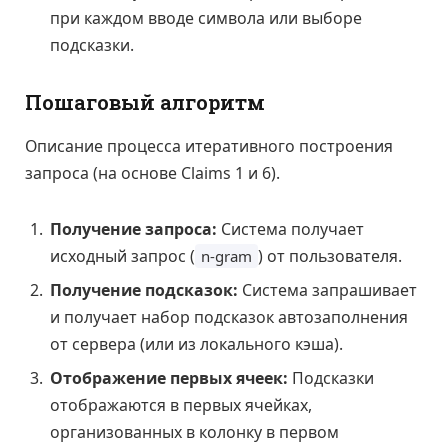
при каждом вводе символа или выборе
подсказки.
Пошаговый алгоритм
Описание процесса итеративного построения
запроса (на основе Claims 1 и 6).
Получение запроса:
Система получает
исходный запрос (
) от пользователя.
n-gram
Получение подсказок:
Система запрашивает
и получает набор подсказок автозаполнения
от сервера (или из локального кэша).
Отображение первых ячеек:
Подсказки
отображаются в первых ячейках,
организованных в колонку в первом