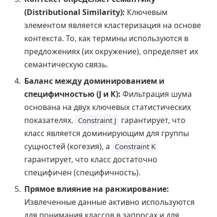
(Distributional Similarity):
Ключевым
элементом является кластеризация на основе
контекста. То, как термины используются в
предложениях (их окружение), определяет их
семантическую связь.
Баланс между доминированием и
специфичностью (J и K):
Фильтрация шума
основана на двух ключевых статистических
показателях.
гарантирует, что
Constraint J
класс является доминирующим для группы
сущностей (когезия), а
Constraint K
гарантирует, что класс достаточно
специфичен (специфичность).
Прямое влияние на ранжирование:
Извлеченные данные активно используются
для понимания классов в запросах и для