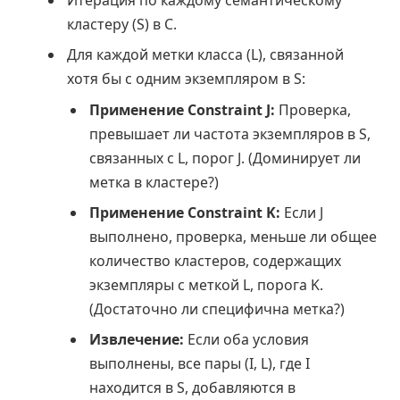
Итерация по каждому семантическому
кластеру (S) в C.
Для каждой метки класса (L), связанной
хотя бы с одним экземпляром в S:
Применение Constraint J:
Проверка,
превышает ли частота экземпляров в S,
связанных с L, порог J. (Доминирует ли
метка в кластере?)
Применение Constraint K:
Если J
выполнено, проверка, меньше ли общее
количество кластеров, содержащих
экземпляры с меткой L, порога K.
(Достаточно ли специфична метка?)
Извлечение:
Если оба условия
выполнены, все пары (I, L), где I
находится в S, добавляются в