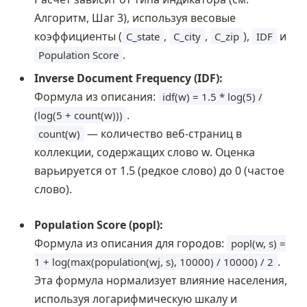
Алгоритм, Шаг 3), используя весовые
коэффициенты (
,
,
),
и
C_state
C_city
C_zip
IDF
.
Population Score
Inverse Document Frequency (IDF):
Формула из описания:
idf(w) = 1.5 * log(5) /
.
(log(5 + count(w)))
— количество веб-страниц в
count(w)
коллекции, содержащих слово w. Оценка
варьируется от 1.5 (редкое слово) до 0 (частое
слово).
Population Score (popl):
Формула из описания для городов:
popl(w, s) =
.
1 + log(max(population(wj, s), 10000) / 10000) / 2
Эта формула нормализует влияние населения,
используя логарифмическую шкалу и