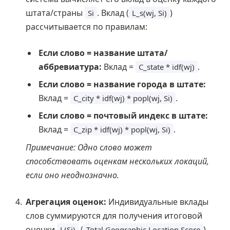
штата/страны
. Вклад (
)
Si
L_s(wj, Si)
рассчитывается по правилам:
Если слово = название штата/
аббревиатура:
Вклад =
.
C_state * idf(wj)
Если слово = название города в штате:
Вклад =
.
C_city * idf(wj) * popl(wj, Si)
Если слово = почтовый индекс в штате:
Вклад =
.
C_zip * idf(wj) * popl(wj, Si)
Примечание: Одно слово может
способствовать оценкам нескольких локаций,
если оно неоднозначно.
Агрегация оценок:
Индивидуальные вклады
слов суммируются для получения итоговой
оценки
(
)
L(Si)
Total Geographic Location Score