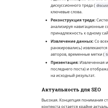
дискуссионного треда (
discus
ключевые слова.
Реконструкция треда:
Систе
анализируя навигационные сс
принадлежность к одному сай
Извлечение данных:
Со всех
ранжировались) извлекаются 
авторов, временные метки (
t
Презентация:
Извлеченная и
последнего поста) и отображ
на исходный результат.
Актуальность для SEO
Высокая. Концепция понимания ст
контекста остается крайне актуал