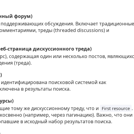
онный форум)
 поддерживающих обсуждения. Включает традиционны
омментариями, треды (threaded discussions) и
(Веб-страница дискуссионного треда)
рс), содержащая один или несколько постов, являющих
ения (треда).
)
а идентифицирована поисковой системой как
ключена в результаты поиска.
сурсы)
щие тому же дискуссионному треду, что и
.
First resource
косвенно (например, через пагинацию). Важно, что они
опавшие в исходный набор результатов поиска.
)