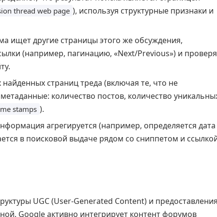
), используя структурные признаки и
sion thread web page
ма ищет другие страницы этого же обсуждения,
ылки (например, пагинацию, «Next/Previous») и провер
ту.
 найденных страниц треда (включая те, что не
метаданные: количество постов, количество уникальны
).
ime stamps
нформация агрегируется (например, определяется дата
ается в поисковой выдаче рядом со сниппетом и ссылко
руктуры UGC (User-Generated Content) и предоставлени
ьной. Google активно интегрирует контент форумов