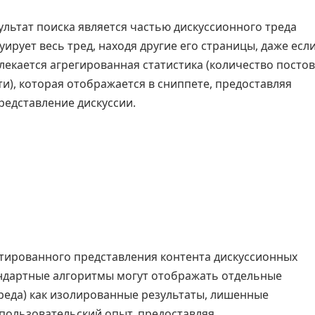
ультат поиска является частью дискуссионного треда
уирует весь тред, находя другие его страницы, даже есл
влекается агрегированная статистика (количество постов
ти), которая отображается в сниппете, предоставляя
едставление дискуссии.
тированного представления контента дискуссионных
андартные алгоритмы могут отображать отдельные
реда) как изолированные результаты, лишенные
 пользовательский опыт, предоставляя