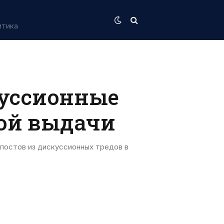
итика
куссионные
ой выдачи
остов из дискуссионных тредов в