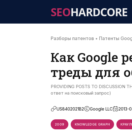
SEO
HARDCORE
Разборы патентов
•
Патенты Goog
Как Google 
треды для 
PROVIDING POSTS TO DISCUSSION TH
ответ на поисковый запрос)
US8402021B2
Google LLC
2013-0
2009
KNOWLEDGE GRAPH
КРАУЛ