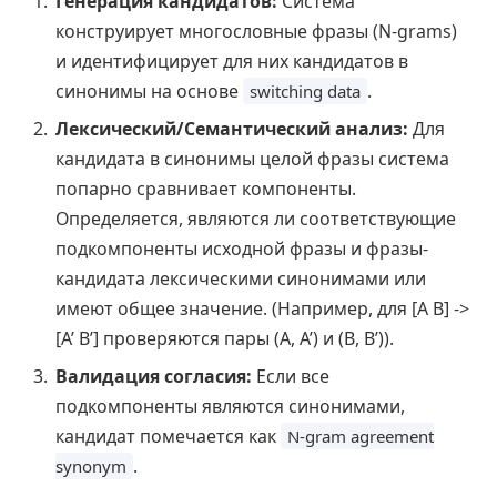
Генерация кандидатов:
Система
конструирует многословные фразы (N-grams)
и идентифицирует для них кандидатов в
синонимы на основе
.
switching data
Лексический/Семантический анализ:
Для
кандидата в синонимы целой фразы система
попарно сравнивает компоненты.
Определяется, являются ли соответствующие
подкомпоненты исходной фразы и фразы-
кандидата лексическими синонимами или
имеют общее значение. (Например, для [A B] ->
[A’ B’] проверяются пары (A, A’) и (B, B’)).
Валидация согласия:
Если все
подкомпоненты являются синонимами,
кандидат помечается как
N-gram agreement
.
synonym