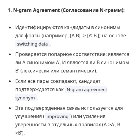
1. N-gram Agreement (Согласование N-грамм):
Идентифицируются кандидаты в синонимы
для фразы (например, [A B] -> [A’ B’]) на основе
.
switching data
Проверяется попарное соответствие: является
ли A синонимом A’, И является ли B синонимом
B’ (лексически или семантически).
Если все пары совпадают, кандидат
подтверждается как
N-gram agreement
.
synonym
Эта подтвержденная связь используется для
улучшения (
) или усиления
improving
уверенности в отдельных правилах (A->A’, B-
>B’).