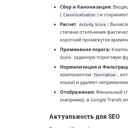
Сбор и Канонизация:
Входящ
(
) и сохраняют
Canonicalization
Расчет
:
Вычисля
Activity Score
степени отклонения фактичес
короткий промежуток времен
Применение порога:
Компо
заданную пороговую фу
Score
Нормализация и Фильтрац
компонентом
, ко
Normalizer
языки) и удаляет неприемлем
Отображение:
Финальный сп
(например, в Google Trends и
Актуальность для SEO