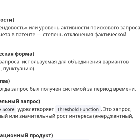
ности)
ендовость» или уровень активности поискового запроса
ета в патенте — степень отклонения фактической
ческая форма)
запроса, используемая для объединения вариантов
, пунктуацию).
тва)
огда запрос был получен системой за период времени.
тельный запрос)
удовлетворяет
. Это запрос,
y Score
Threshold Function
й или значительный рост интереса (эмерджентный,
мационный продукт)