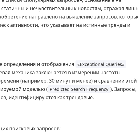
е списки «популярных запросов», основанные на
 статичны и нечувствительны к новостям, отражая лиш
обретение направлено на выявление запросов, которы
ск активности, что указывает на истинные тренды и
ля определения и отображения
«Exceptional Queries»
евая механика заключается в измерении частоты
ремени (например, 30 минут и менее) и сравнении этой
зируемой моделью (
). Запросы,
Predicted Search Frequency
з, идентифицируются как трендовые.
щих поисковых запросов: