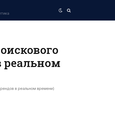
итика
поискового
в реальном
ендов в реальном времени)