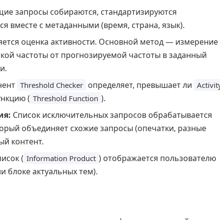
ие запросы собираются, стандартизируются
ся вместе с метаданными (время, страна, язык).
ется оценка активности. Основной метод — измерение
кой частоты от прогнозируемой частоты в заданный
и.
нент
определяет, превышает ли
Threshold Checker
Activit
нкцию (
).
Threshold Function
ия:
Список исключительных запросов обрабатывается
торый объединяет схожие запросы (опечатки, разные
ый контент.
исок (
) отображается пользователю
Information Product
ли блоке актуальных тем).