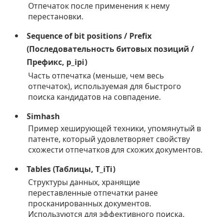
Отпечаток после применения к нему
перестановки.
Sequence of bit positions / Prefix
(Последовательность битовых позиций /
Префикс,
p_i
p
i
)
Часть отпечатка (меньше, чем весь
отпечаток), используемая для быстрого
поиска кандидатов на совпадение.
Simhash
Пример хеширующей техники, упомянутый в
патенте, который удовлетворяет свойству
схожести отпечатков для схожих документов.
Tables (Таблицы,
T_i
T
i
)
Структуры данных, хранящие
переставленные отпечатки ранее
просканированных документов.
Используются для эффективного поиска.