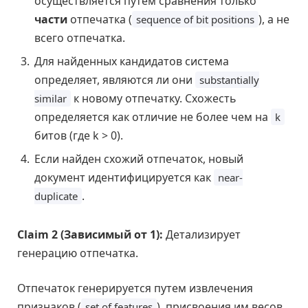
осуществляется путем сравнения только
части
отпечатка (
), а не
sequence of bit positions
всего отпечатка.
Для найденных кандидатов система
определяет, являются ли они
substantially
к новому отпечатку. Схожесть
similar
определяется как отличие не более чем на
k
битов (где k > 0).
Если найден схожий отпечаток, новый
документ идентифицируется как
near-
.
duplicate
Claim 2 (Зависимый от 1):
Детализирует
генерацию отпечатка.
Отпечаток генерируется путем извлечения
признаков (
), присвоения им весов
set of features