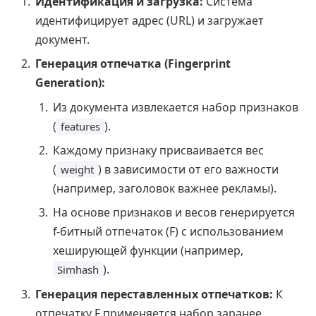
Идентификация и загрузка:
Система
идентифицирует адрес (URL) и загружает
документ.
Генерация отпечатка (Fingerprint
Generation):
Из документа извлекается набор признаков
(
).
features
Каждому признаку присваивается вес
(
) в зависимости от его важности
weight
(например, заголовок важнее рекламы).
На основе признаков и весов генерируется
f-битный отпечаток (F) с использованием
хеширующей функции (например,
).
Simhash
Генерация переставленных отпечатков:
К
отпечатку F применяется набор заранее