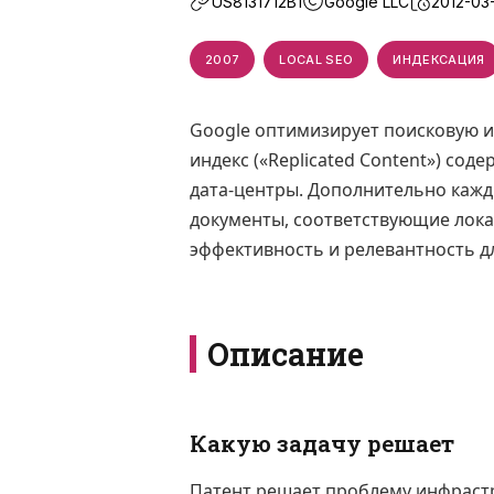
US8131712B1
Google LLC
2012-03
2007
LOCAL SEO
ИНДЕКСАЦИЯ
Google оптимизирует поисковую ин
индекс («Replicated Content») со
дата-центры. Дополнительно кажд
документы, соответствующие лока
эффективность и релевантность д
Описание
Какую задачу решает
Патент решает проблему инфрастр