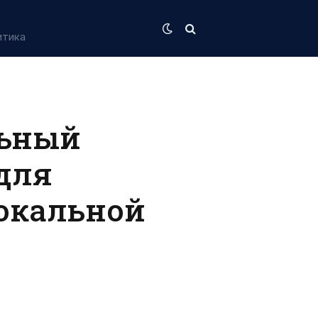
итика
льный
для
окальной