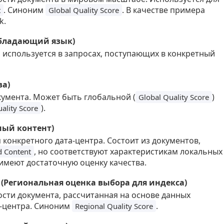
. Синоним
. В качестве примера
t
Global Quality Score
k.
обладающий язык)
 используется в запросах, поступающих в конкретный
ва)
умента. Может быть глобальной (
)
Global Quality Score
).
ality Score
ный контент)
 конкретного дата-центра. Состоит из документов,
, но соответствуют характеристикам локальных
d Content
 имеют достаточную оценку качества.
re (Региональная оценка выбора для индекса)
сти документа, рассчитанная на основе данных
а-центра. Синоним
.
Regional Quality Score