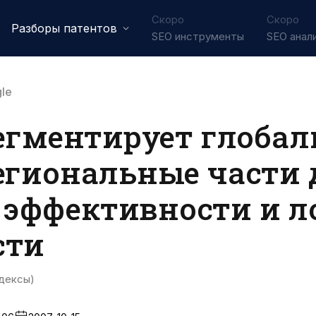
Скоро
Скоро
Разборы патентов
SEO инструменты
SEO анал
le
сегментирует глоба
егиональные части 
эффективности и л
сти
дексы)