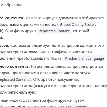
м образом:
о контента:
Из всего корпуса документов отбираются
бальными оценками качества (
,
Global Quality Score
nk). Они формируют
, который
Replicated Content
ы.
осов:
Система анализирует логи запросов конкретного
характеристик локального трафика, в частности,
еделения преобладающего языка (
)
Predominant Language
ого контента:
На основе анализа запросов строится
модель применяется к оставшейся части корпуса
). Отбираются документы,
eplicated Content
характеристикам (языку) и имеющие достаточно высок
 или региональную).
ный индекс дата-центра формируется путем
и специфического для него
.
nt
Regional Content