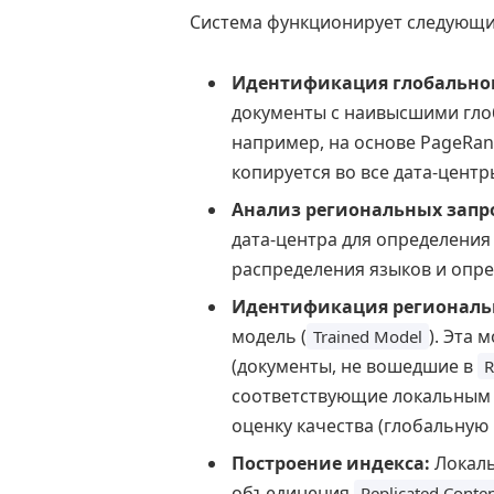
Система функционирует следующи
Идентификация глобальног
документы с наивысшими гло
например, на основе PageRa
копируется во все дата-центр
Анализ региональных запр
дата-центра для определения 
распределения языков и опр
Идентификация региональн
модель (
). Эта 
Trained Model
(документы, не вошедшие в
R
соответствующие локальным 
оценку качества (глобальную
Построение индекса:
Локаль
объединения
Replicated Conte