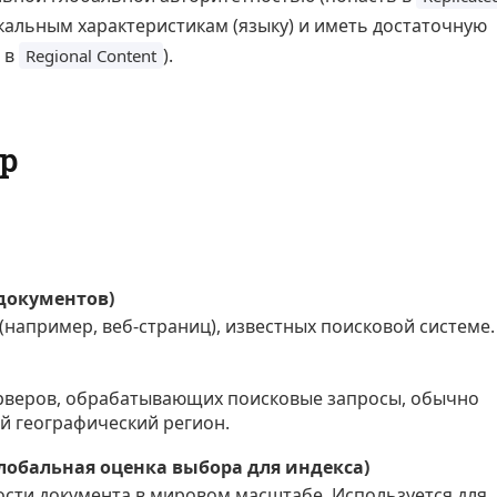
окальным характеристикам (языку) и иметь достаточную
 в
).
Regional Content
р
 документов)
(например, веб-страниц), известных поисковой системе.
рверов, обрабатывающих поисковые запросы, обычно
 географический регион.
 (Глобальная оценка выбора для индекса)
ости документа в мировом масштабе. Используется для