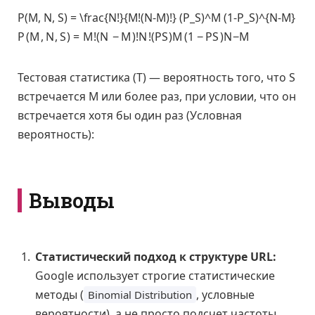
P(M, N, S) = \frac{N!}{M!(N-M)!} (P_S)^M (1-P_S)^{N-M}
P
(
M
,
N
,
S
)
=
M
!
(
N
−
M
)
!
N
!
(
P
S
)
M
(
1
−
P
S
)
N
−
M
Тестовая статистика (T) — вероятность того, что S
встречается M или более раз, при условии, что он
встречается хотя бы один раз (Условная
вероятность):
Выводы
Статистический подход к структуре URL:
Google использует строгие статистические
методы (
, условные
Binomial Distribution
вероятности), а не просто подсчет частоты,