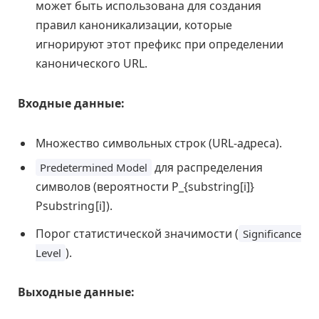
может быть использована для создания
правил каноникализации, которые
игнорируют этот префикс при определении
канонического URL.
Входные данные:
Множество символьных строк (URL-адреса).
для распределения
Predetermined Model
символов (вероятности
P_{substring[i]}
P
s
u
b
s
t
r
i
n
g
[
i
]
).
Порог статистической значимости (
Significance
).
Level
Выходные данные: