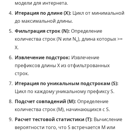
модели для интернета.
Итерация по длине (X):
Цикл от минимальной
до максимальной длины.
Фильтрация строк (N):
Определение
количества строк (N или N
), длина которых >=
x
X.
Извлечение подстрок:
Извлечение
префиксов длины X из отфильтрованных
строк.
Итерация по уникальным подстрокам (S):
Цикл по каждому уникальному префиксу S.
Подсчет совпадений (M):
Определение
количества строк (M), начинающихся с S.
Расчет тестовой статистики (T):
Вычисление
вероятности того, что S встречается M или