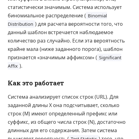
статистически значимым. Система использует
биномиальное распределение (
Binomial
) для расчета вероятности того, что
Distribution
данный шаблон встречается наблюдаемое
количество раз случайно. Если эта вероятность
крайне мала (ниже заданного порога), шаблон
признается «значимым аффиксом» (
Significant
).
Affix
Как это работает
Система анализирует список строк (URL). Для
заданной длины X она подсчитывает, сколько
строк (M) имеют определенный префикс или
суффикс, из общего числа строк (N), достаточно
длинных для его содержания. Затем система
вычисляет вероятность (
) того, что
Test Statistic