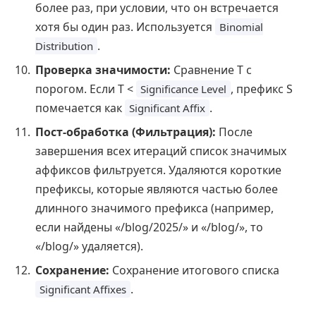
более раз, при условии, что он встречается
хотя бы один раз. Используется
Binomial
.
Distribution
Проверка значимости:
Сравнение T с
порогом. Если T <
, префикс S
Significance Level
помечается как
.
Significant Affix
Пост-обработка (Фильтрация):
После
завершения всех итераций список значимых
аффиксов фильтруется. Удаляются короткие
префиксы, которые являются частью более
длинного значимого префикса (например,
если найдены «/blog/2025/» и «/blog/», то
«/blog/» удаляется).
Сохранение:
Сохранение итогового списка
.
Significant Affixes