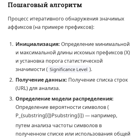
Пошаговый алгоритм
Процесс итеративного обнаружения значимых
аффиксов (на примере префиксов):
Инициализация:
Определение минимальной
и максимальной длины искомых префиксов (X)
и установка порога статистической
значимости (
).
Significance Level
Получение данных:
Получение списка строк
(URL) для анализа.
Определение модели распределения:
Определение вероятности символов (
P_{substring[i]}
P
s
u
b
s
t
r
i
n
g
[
i
]
) — например,
путем анализа частоты символов в
полученном списке или использования общей