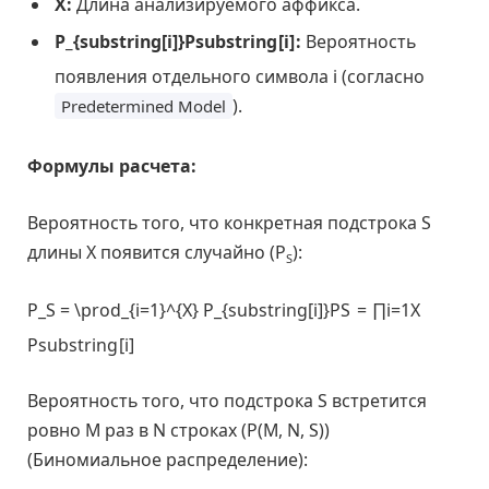
X:
Длина анализируемого аффикса.
P_{substring[i]}
P
s
u
b
s
t
r
i
n
g
[
i
]
:
Вероятность
появления отдельного символа i (согласно
).
Predetermined Model
Формулы расчета:
Вероятность того, что конкретная подстрока S
длины X появится случайно (P
):
S
P_S = \prod_{i=1}^{X} P_{substring[i]}
P
S
=
∏
i
=
1
X
P
s
u
b
s
t
r
i
n
g
[
i
]
Вероятность того, что подстрока S встретится
ровно M раз в N строках (P(M, N, S))
(Биномиальное распределение):