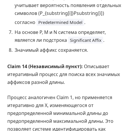
учитывает вероятность появления отдельных
символов (
P_{substring[i]}
P
s
u
b
s
t
r
i
n
g
[
i
]
)
согласно
.
Predetermined Model
На основе P, M и N система определяет,
является ли подстрока
.
Significant Affix
Значимый аффикс сохраняется.
Claim 14 (Независимый пункт):
Описывает
итеративный процесс для поиска всех значимых
аффиксов разной длины.
Процесс аналогичен Claim 1, но применяется
итеративно для X, изменяющегося от
предопределенной минимальной длины до
предопределенной максимальной длины. Это
позволяет системе идентифицировать как