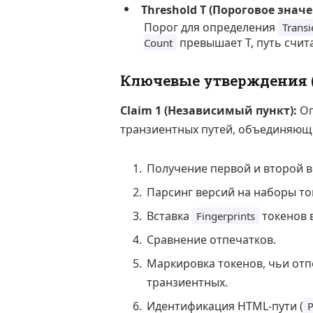
Threshold T (Пороговое значе
Порог для определения
Transi
превышает T, путь счит
Count
Ключевые утверждения (
Claim 1 (Независимый пункт):
Оп
транзиентных путей, объединяющи
Получение первой и второй в
Парсинг версий на наборы то
Вставка
токенов 
Fingerprints
Сравнение отпечатков.
Маркировка токенов, чьи отпе
транзиентных.
Идентификация HTML-пути (
P