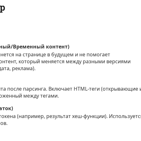
р
нтный/Временный контент)
анется на странице в будущем и не помогает
Контент, который меняется между разными версиями
ата, реклама).
та после парсинга. Включает HTML-теги (открывающие 
ложенный между тегами.
аток)
окена (например, результат хеш-функции). Используетс
ов.