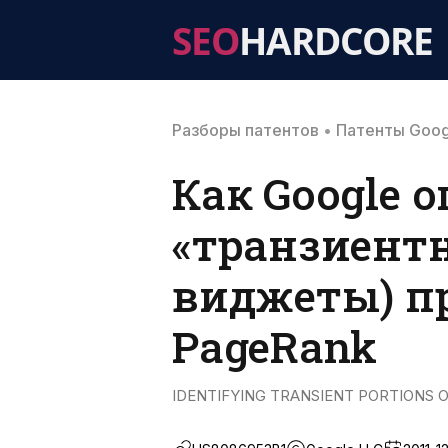
SEO
HARDCORE
Разборы патентов
•
Патенты Goog
Как Google 
«транзиентн
виджеты) п
PageRank
IDENTIFYING TRANSIENT PORTIONS OF