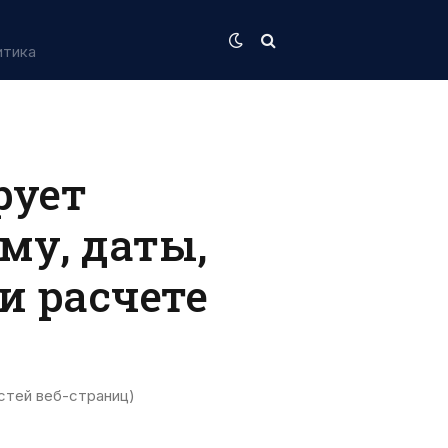
итика
рует
му, даты,
и расчете
стей веб-страниц)