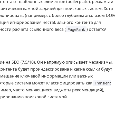
тента от шаблонных элементов (boilerplate), рекламы и
критически важной задачей для поисковых систем. Хотя
ионировать (например, с более глубоким анализом DO
епция игнорирования нестабильного контента для
ности расчета ссылочного веса (
) остается
PageRank
е на SEO (7.5/10). Он напрямую описывает механизмы,
контента будет проиндексирована и какие ссылки будут
азмещение ключевой информации или важных
которые система может классифицировать как
Transient
ример, часто меняющиеся виджеты рекомендаций),
орированию поисковой системой.