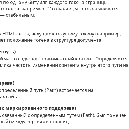
 по одному биту для каждого токена страницы.
окенов: например, ‘1’ означает, что токен является
’ — стабильным.
 HTML-тегов, ведущих к текущему токену (например,
яет положение токена в структуре документа.
й путь)
ый часто содержит транзиентный контент. Определяется
ализа частоты изменений контента внутри этого пути на
ерева)
определенный путь (Path) встречается на
х сайта.
чик маркированного поддерева)
т, связанный с определенным путем (Path), был помечен
ный) между версиями страниц.