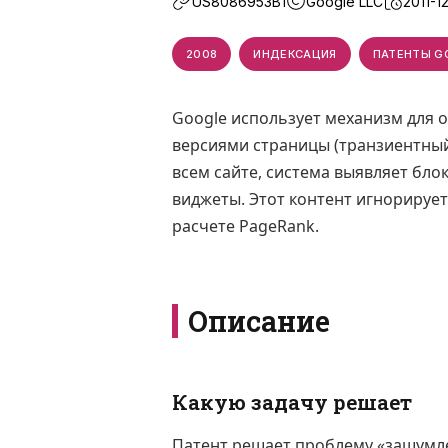
US8086953B1
Google LLC
2011-1
2008
ИНДЕКСАЦИЯ
ПАТЕНТЫ G
Google использует механизм для 
версиями страницы (транзиентный
всем сайте, система выявляет блок
виджеты. Этот контент игнорирует
расчете PageRank.
Описание
Какую задачу решает
Патент решает проблему «зашумле