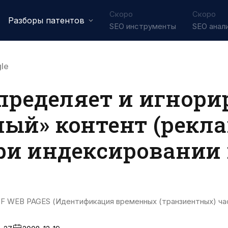
Скоро
Скоро
Разборы патентов
SEO инструменты
SEO анал
le
определяет и игнори
ый» контент (рекла
ри индексировании 
 WEB PAGES (Идентификация временных (транзиентных) ча