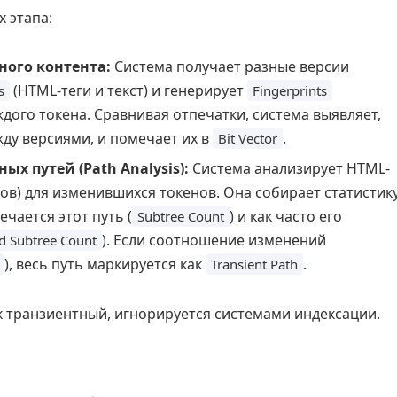
 этапа:
ого контента:
Система получает разные версии
(HTML-теги и текст) и генерирует
s
Fingerprints
дого токена. Сравнивая отпечатки, система выявляет,
ду версиями, и помечает их в
.
Bit Vector
х путей (Path Analysis):
Система анализирует HTML-
гов) для изменившихся токенов. Она собирает статистик
ечается этот путь (
) и как часто его
Subtree Count
). Если соотношение изменений
d Subtree Count
), весь путь маркируется как
.
Transient Path
 транзиентный, игнорируется системами индексации.