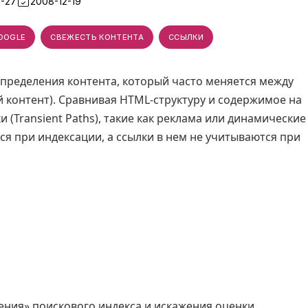
2-27
2008-12-19
OOGLE
СВЕЖЕСТЬ КОНТЕНТА
ССЫЛКИ
определения контента, который часто меняется между
 контент). Сравнивая HTML-структуру и содержимое на
и (Transient Paths), такие как реклама или динамические
ся при индексации, а ссылки в нем не учитываются при
ния» поискового индекса и искажения оценки