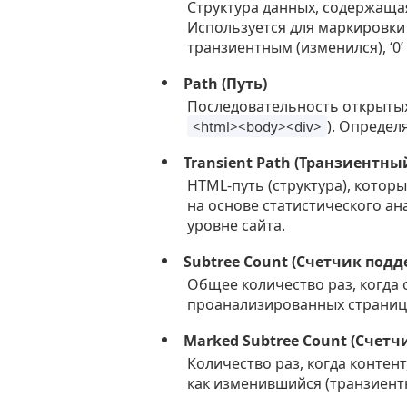
Структура данных, содержащая
Используется для маркировки т
транзиентным (изменился), ‘0
Path (Путь)
Последовательность открытых
). Определ
<html><body><div>
Transient Path (Транзиентны
HTML-путь (структура), котор
на основе статистического ан
уровне сайта.
Subtree Count (Счетчик подд
Общее количество раз, когда 
проанализированных страница
Marked Subtree Count (Счет
Количество раз, когда контен
как изменившийся (транзиент