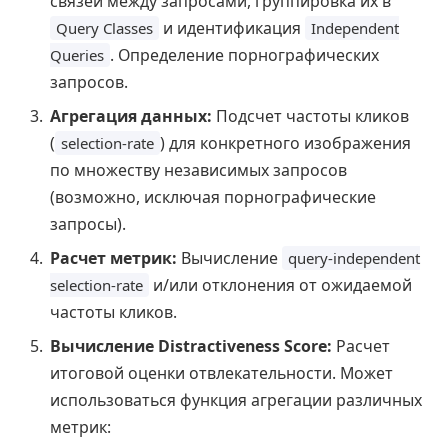
связей между запросами, группировка их в
и идентификация
Query Classes
Independent
. Определение порнографических
Queries
запросов.
Агрегация данных:
Подсчет частоты кликов
(
) для конкретного изображения
selection-rate
по множеству независимых запросов
(возможно, исключая порнографические
запросы).
Расчет метрик:
Вычисление
query-independent
и/или отклонения от ожидаемой
selection-rate
частоты кликов.
Вычисление Distractiveness Score:
Расчет
итоговой оценки отвлекательности. Может
использоваться функция агрегации различных
метрик: