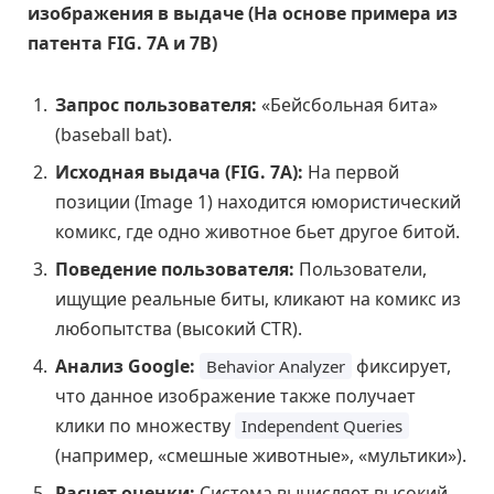
изображения в выдаче (На основе примера из
патента FIG. 7A и 7B)
Запрос пользователя:
«Бейсбольная бита»
(baseball bat).
Исходная выдача (FIG. 7A):
На первой
позиции (Image 1) находится юмористический
комикс, где одно животное бьет другое битой.
Поведение пользователя:
Пользователи,
ищущие реальные биты, кликают на комикс из
любопытства (высокий CTR).
Анализ Google:
фиксирует,
Behavior Analyzer
что данное изображение также получает
клики по множеству
Independent Queries
(например, «смешные животные», «мультики»).
Расчет оценки:
Система вычисляет высокий