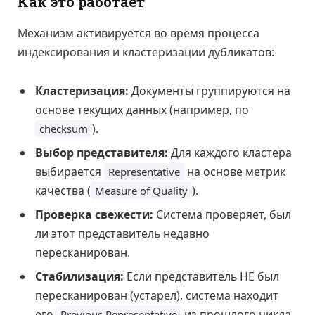
Как это работает
Механизм активируется во время процесса
индексирования и кластеризации дубликатов:
Кластеризация:
Документы группируются на
основе текущих данных (например, по
).
checksum
Выбор представителя:
Для каждого кластера
выбирается
на основе метрик
Representative
качества (
).
Measure of Quality
Проверка свежести:
Система проверяет, был
ли этот представитель недавно
пересканирован.
Стабилизация:
Если представитель НЕ был
пересканирован (устарел), система находит
его
из прошлого цикла
Previous Representative