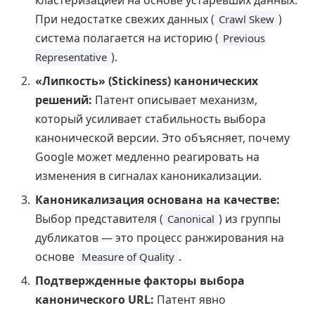
кластеризацией на основе устаревших данных.
При недостатке свежих данных (
)
Crawl Skew
система полагается на историю (
Previous
).
Representative
«Липкость» (Stickiness) канонических
решений:
Патент описывает механизм,
который усиливает стабильность выбора
канонической версии. Это объясняет, почему
Google может медленно реагировать на
изменения в сигналах каноникализации.
Каноникализация основана на качестве:
Выбор представителя (
) из группы
Canonical
дубликатов — это процесс ранжирования на
основе
.
Measure of Quality
Подтвержденные факторы выбора
канонического URL:
Патент явно