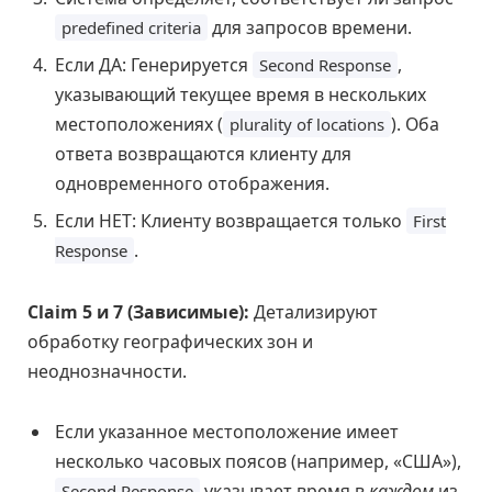
для запросов времени.
predefined criteria
Если ДА: Генерируется
,
Second Response
указывающий текущее время в нескольких
местоположениях (
). Оба
plurality of locations
ответа возвращаются клиенту для
одновременного отображения.
Если НЕТ: Клиенту возвращается только
First
.
Response
Claim 5 и 7 (Зависимые):
Детализируют
обработку географических зон и
неоднозначности.
Если указанное местоположение имеет
несколько часовых поясов (например, «США»),
указывает время в
каждом
из
Second Response