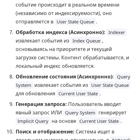
событие происходит в реальном времени
(независимо от индексируемости), оно
отправляется в
.
User State Queue
Обработка индекса (Асинхронно):
Indexer
извлекает события из
,
Index Queue
основываясь на приоритете и текущей
загрузке системы. Контент обрабатывается, и
локальный индекс обновляется.
Обновление состояния (Асинхронно):
Query
извлекает события из
System
User State Queue
для обновления
.
Current User State
Генерация запроса:
Пользователь вводит
явный запрос ИЛИ
генерирует
Query System
на основе
.
Implicit Query
Current User State
Поиск и отображение:
Система ищет в
локальном индексе и, опционально, в
Network