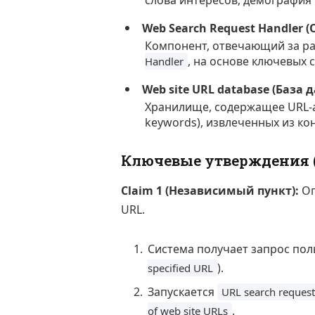
слова интересов, демография
Web Search Request Handler 
Компонент, отвечающий за р
, на основе ключевых 
Handler
Web site URL database (База 
Хранилище, содержащее URL-ад
keywords), извлеченных из ко
Ключевые утверждения (
Claim 1 (Независимый пункт):
Оп
URL.
Система получает запрос пол
).
specified URL
Запускается
URL search request
.
of web site URLs