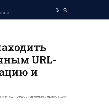
итика
находить
чным URL-
зацию и
метод предоставления сервиса для