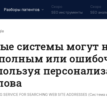
Скоро
Скоро
Разборы патентов
SEO инструменты
SEO анал
le
вые системы могут 
еполным или ошибо
спользуя персонали
лова
SERVICE FOR SEARCHING WEB SITE ADDRESSES (Система и 