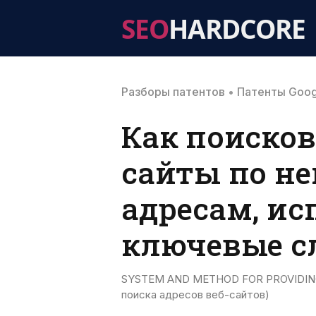
SEO
HARDCORE
Разборы патентов
•
Патенты Goog
Как поиско
сайты по н
адресам, и
ключевые с
SYSTEM AND METHOD FOR PROVIDING 
поиска адресов веб-сайтов)