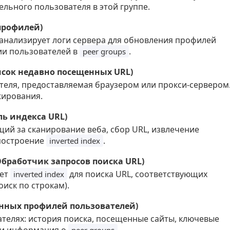
льного пользователя в этой группе.
 профилей)
анализирует логи сервера для обновления профилей
ии пользователей в
.
peer groups
Список недавно посещенных URL)
еля, предоставляемая браузером или прокси-сервером
жирования.
ль индекса URL)
ий за сканирование веба, сбор URL, извлечение
 построение
.
inverted index
(Обработчик запросов поиска URL)
ует
для поиска URL, соответствующих
inverted index
оиск по строкам).
 данных профилей пользователей)
телях: история поиска, посещенные сайты, ключевые