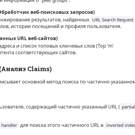
 и информация о
.
peer groups
(Обработчик веб-поисковых запросов)
анжирование результатов, найденных
URL Search Request
слов, истории посещений и профиля пользователя.
данных URL веб-сайтов)
реса и список топовых ключевых слов (Top ‘m’
нтента соответствующих сайтов.
Анализ Claims)
исывает основной метод поиска по частично указанно
ьзователя, содержащий частично указанный URL (
partial
для поиска этого частичного URL в
 handler
inverted inde