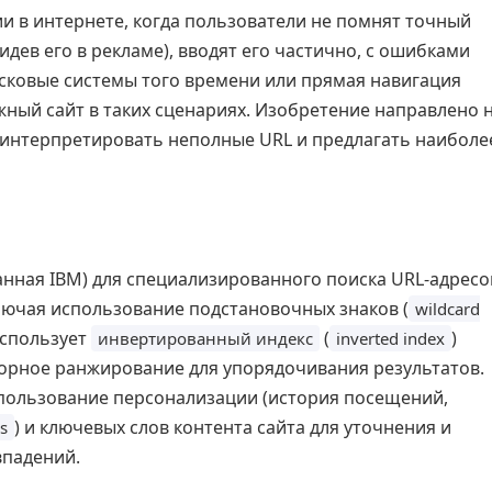
и в интернете, когда пользователи не помнят точный
идев его в рекламе), вводят его частично, с ошибками
сковые системы того времени или прямая навигация
жный сайт в таких сценариях. Изобретение направлено 
 интерпретировать неполные URL и предлагать наиболе
анная IBM) для специализированного поиска URL-адресо
ключая использование подстановочных знаков (
wildcard
 использует
(
)
инвертированный индекс
inverted index
орное ранжирование для упорядочивания результатов.
пользование персонализации (история посещений,
) и ключевых слов контента сайта для уточнения и
s
падений.